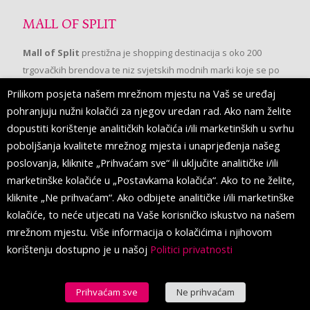
MALL OF SPLIT
Mall of Split
prestižna je shopping destinacija s oko 200
trgovačkih brendova te niz svjetskih modnih marki koje se po
prvi put pojavljuju u Splitu.
Prilikom posjeta našem mrežnom mjestu na Vaš se uređaj
pohranjuju nužni kolačići za njegov uredan rad. Ako nam želite
dopustiti korištenje analitičkih kolačića i/ili marketinških u svrhu
PRATITE NAS
poboljšanja kvalitete mrežnog mjesta i unaprjeđenja našeg
poslovanja, kliknite „Prihvaćam sve“ ili uključite analitičke i/ili
marketinške kolačiće u „Postavkama kolačića“. Ako to ne želite,
kliknite „Ne prihvaćam“. Ako odbijete analitičke i/ili marketinške
kolačiće, to neće utjecati na Vaše korisničko iskustvo na našem
mrežnom mjestu. Više informacija o kolačićima i njihovom
korištenju dostupno je u našoj
Politici privatnosti
Prihvaćam sve
Ne prihvaćam