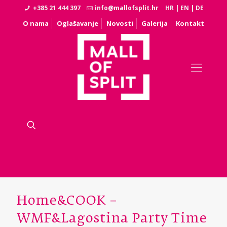
+385 21 444 397
info@mallofsplit.hr
HR
|
EN
|
DE
O nama
Oglašavanje
Novosti
Galerija
Kontakt
Home&COOK –
WMF&Lagostina Party Time