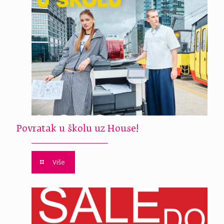
Povratak u školu uz House!
Više