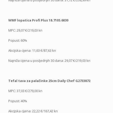
WMF lopatica Profi Plus 18.7105.6030
MPC: 29,07 €/219,03 kn
Popust: 60%
Akcijska cijena: 11,63 €/87,63 kn
Najniža cijena u posljednjih 30 dana: 29,07 €/219,03 kn
Tefal tava za palačinke 25cm Daily Chef G2733872
MPC: 37,03 €/279,00 kn
Popust: 40%
Akcijska cijena: 22,22 €/167,42 kn