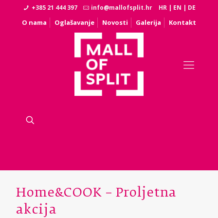
+385 21 444 397
info@mallofsplit.hr
HR
|
EN
|
DE
O nama
Oglašavanje
Novosti
Galerija
Kontakt
Home&COOK – Proljetna
akcija