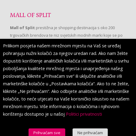
MALL OF SPLIT
Mall of Split
prestižna je shopping destinacija s oko 200
trgovačkih brendova te niz svjetskih modnih marki koje se po
prvi put pojavljuju u Splitu.
Prilikom posjeta našem mrežnom mjestu na Vaš se uređaj
pohranjuju nužni kolačići za njegov uredan rad. Ako nam želite
dopustiti korištenje analitičkih kolačića i/ili marketinških u svrhu
PRATITE NAS
poboljšanja kvalitete mrežnog mjesta i unaprjeđenja našeg
poslovanja, kliknite „Prihvaćam sve“ ili uključite analitičke i/ili
marketinške kolačiće u „Postavkama kolačića“. Ako to ne želite,
kliknite „Ne prihvaćam“. Ako odbijete analitičke i/ili marketinške
kolačiće, to neće utjecati na Vaše korisničko iskustvo na našem
mrežnom mjestu. Više informacija o kolačićima i njihovom
korištenju dostupno je u našoj
Politici privatnosti
Prihvaćam sve
Ne prihvaćam