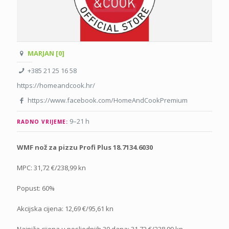
MARJAN [0]
+385 21 25 16 58
https://homeandcook.hr/
https://www.facebook.com/HomeAndCookPremium
9–21 h
RADNO VRIJEME:
WMF nož za pizzu Profi Plus 18.7134.6030
MPC: 31,72 €/238,99 kn
Popust: 60%
Akcijska cijena: 12,69 €/95,61 kn
Najniža cijena u posljednjih 30 dana: 31,72 €/238,99 kn