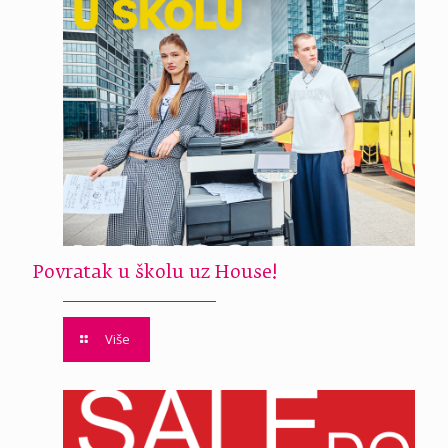
Povratak u školu uz House!
Više