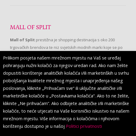
MALL OF SPLIT
Mall of Split
prestižna je shopping destinacija s oko 200
trgovačkih brendova te niz svjetskih modnih marki koje se po
prvi put pojavljuju u Splitu.
Prilikom posjeta našem mrežnom mjestu na Vaš se uređaj
pohranjuju nužni kolačići za njegov uredan rad. Ako nam želite
dopustiti korištenje analitičkih kolačića i/ili marketinških u svrhu
PRATITE NAS
poboljšanja kvalitete mrežnog mjesta i unaprjeđenja našeg
poslovanja, kliknite „Prihvaćam sve“ ili uključite analitičke i/ili
marketinške kolačiće u „Postavkama kolačića“. Ako to ne želite,
kliknite „Ne prihvaćam“. Ako odbijete analitičke i/ili marketinške
kolačiće, to neće utjecati na Vaše korisničko iskustvo na našem
mrežnom mjestu. Više informacija o kolačićima i njihovom
korištenju dostupno je u našoj
Politici privatnosti