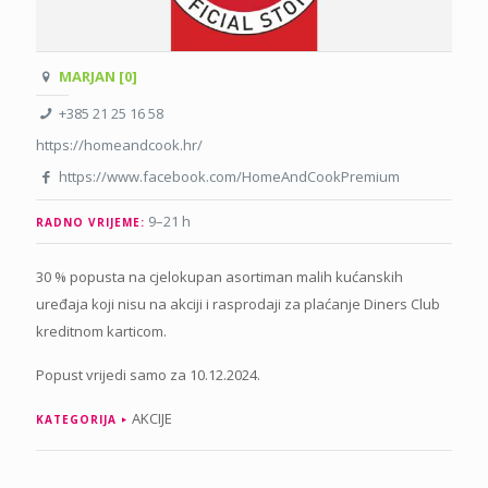
MARJAN [0]
+385 21 25 16 58
https://homeandcook.hr/
https://www.facebook.com/HomeAndCookPremium
9–21 h
RADNO VRIJEME:
30 % popusta na cjelokupan asortiman malih kućanskih
uređaja koji nisu na akciji i rasprodaji za plaćanje Diners Club
kreditnom karticom.
Popust vrijedi samo za 10.12.2024.
AKCIJE
KATEGORIJA