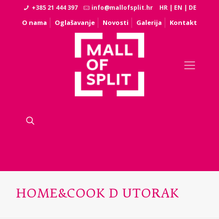
+385 21 444 397
info@mallofsplit.hr
HR
|
EN
|
DE
O nama
Oglašavanje
Novosti
Galerija
Kontakt
HOME&COOK D UTORAK