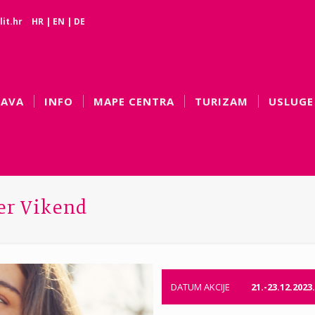
it.hr
HR
|
EN
|
DE
BAVA
INFO
MAPE CENTRA
TURIZAM
USLUGE
r Vikend
DATUM AKCIJE
21.-23.12.2023