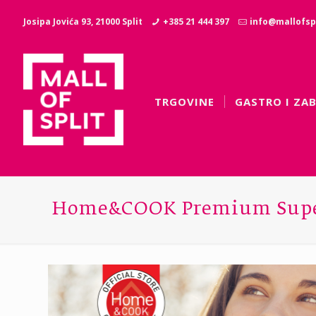
Josipa Jovića 93, 21000 Split
+385 21 444 397
info@mallofspl
TRGOVINE
GASTRO I ZA
Home&COOK Premium Supe