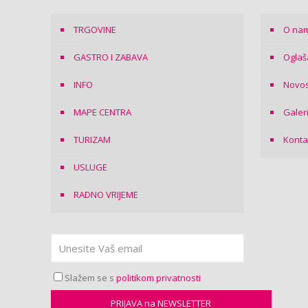
TRGOVINE
O na
GASTRO I ZABAVA
Oglaš
INFO
Novos
MAPE CENTRA
Galer
TURIZAM
Konta
USLUGE
RADNO VRIJEME
Slažem se s
politikom privatnosti