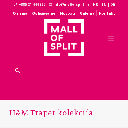
+385 21 444 397
info@mallofsplit.hr
HR
|
EN
|
DE
O nama
Oglašavanje
Novosti
Galerija
Kontakt
H&M Traper kolekcija