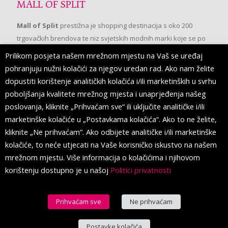
MALL OF SPLIT
Mall of Split
prestižna je shopping destinacija s oko 200
trgovačkih brendova te niz svjetskih modnih marki koje se po
prvi put pojavljuju u Splitu.
Prilikom posjeta našem mrežnom mjestu na Vaš se uređaj
pohranjuju nužni kolačići za njegov uredan rad. Ako nam želite
dopustiti korištenje analitičkih kolačića i/ili marketinških u svrhu
PRATITE NAS
poboljšanja kvalitete mrežnog mjesta i unaprjeđenja našeg
poslovanja, kliknite „Prihvaćam sve“ ili uključite analitičke i/ili
marketinške kolačiće u „Postavkama kolačića“. Ako to ne želite,
kliknite „Ne prihvaćam“. Ako odbijete analitičke i/ili marketinške
kolačiće, to neće utjecati na Vaše korisničko iskustvo na našem
mrežnom mjestu. Više informacija o kolačićima i njihovom
korištenju dostupno je u našoj
Politici privatnosti
Prihvaćam sve
Ne prihvaćam
© 2016 Mall of Split. All Rights Reserved.
Postavke kolačića