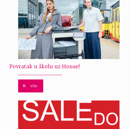
Povratak u školu uz House!
Više