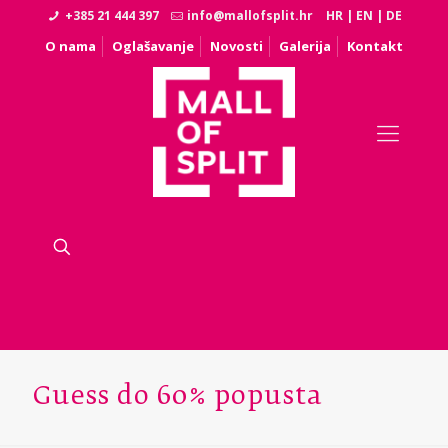
+385 21 444 397
info@mallofsplit.hr
HR
|
EN
|
DE
O nama
Oglašavanje
Novosti
Galerija
Kontakt
Guess do 60% popusta