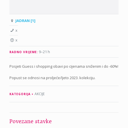
JADRAN [1]
x
x
9–21 h
RADNO VRIJEME:
Posjeti Guess i shopping obavi po cijenama sniženim i do -60%!
Popust se odnosi na proljeće/ljeto 2023. kolekciju.
AKCIJE
KATEGORIJA
Povezane stavke