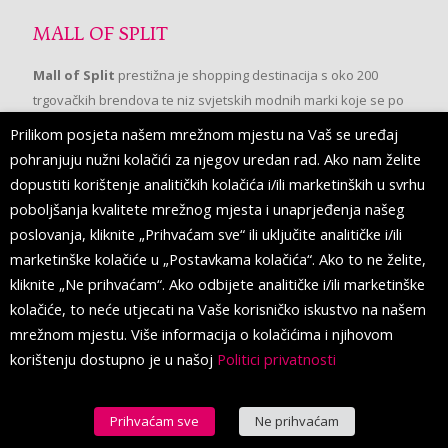
MALL OF SPLIT
Mall of Split
prestižna je shopping destinacija s oko 200
trgovačkih brendova te niz svjetskih modnih marki koje se po
prvi put pojavljuju u Splitu.
Prilikom posjeta našem mrežnom mjestu na Vaš se uređaj
pohranjuju nužni kolačići za njegov uredan rad. Ako nam želite
dopustiti korištenje analitičkih kolačića i/ili marketinških u svrhu
PRATITE NAS
poboljšanja kvalitete mrežnog mjesta i unaprjeđenja našeg
poslovanja, kliknite „Prihvaćam sve“ ili uključite analitičke i/ili
marketinške kolačiće u „Postavkama kolačića“. Ako to ne želite,
kliknite „Ne prihvaćam“. Ako odbijete analitičke i/ili marketinške
kolačiće, to neće utjecati na Vaše korisničko iskustvo na našem
mrežnom mjestu. Više informacija o kolačićima i njihovom
korištenju dostupno je u našoj
Politici privatnosti
Prihvaćam sve
Ne prihvaćam