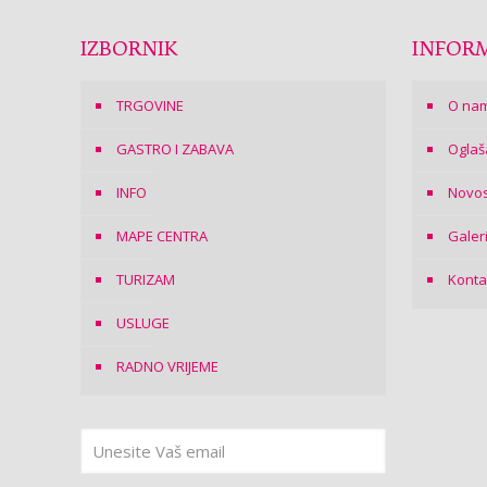
IZBORNIK
INFORM
TRGOVINE
O na
GASTRO I ZABAVA
Oglaš
INFO
Novos
MAPE CENTRA
Galer
TURIZAM
Konta
USLUGE
RADNO VRIJEME