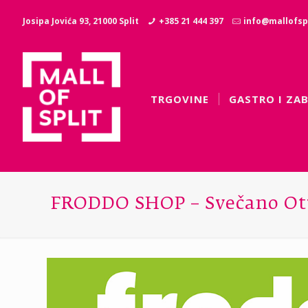
Josipa Jovića 93, 21000 Split
+385 21 444 397
info@mallofspl
TRGOVINE
GASTRO I ZA
FRODDO SHOP – Svečano Ot