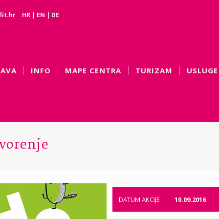
it.hr
HR
|
EN
|
DE
BAVA
INFO
MAPE CENTRA
TURIZAM
USLUGE
vorenje
DATUM AKCIJE
10.09.2016