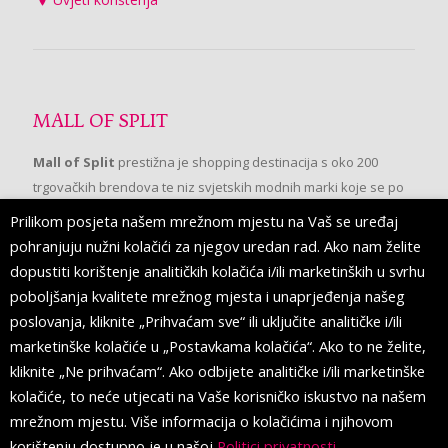
MALL OF SPLIT
Mall of Split
prestižna je shopping destinacija s oko 200
trgovačkih brendova te niz svjetskih modnih marki koje se po
prvi put pojavljuju u Splitu.
Prilikom posjeta našem mrežnom mjestu na Vaš se uređaj
pohranjuju nužni kolačići za njegov uredan rad. Ako nam želite
dopustiti korištenje analitičkih kolačića i/ili marketinških u svrhu
PRATITE NAS
poboljšanja kvalitete mrežnog mjesta i unaprjeđenja našeg
poslovanja, kliknite „Prihvaćam sve“ ili uključite analitičke i/ili
marketinške kolačiće u „Postavkama kolačića“. Ako to ne želite,
kliknite „Ne prihvaćam“. Ako odbijete analitičke i/ili marketinške
kolačiće, to neće utjecati na Vaše korisničko iskustvo na našem
mrežnom mjestu. Više informacija o kolačićima i njihovom
korištenju dostupno je u našoj
Politici privatnosti