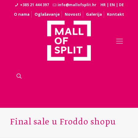
+385 21 444 397
info@mallofsplit.hr
HR
|
EN
|
DE
O nama
Oglašavanje
Novosti
Galerija
Kontakt
Final sale u Froddo shopu