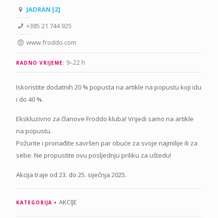
JADRAN [2]
+385 21 744 925
www.froddo.com
9–22 h
RADNO VRIJEME:
Iskoristite dodatnih 20 % popusta na artikle na popustu koji idu
i do 40 %.
Ekskluzivno za članove Froddo kluba! Vrijedi samo na artikle
na popustu.
Požurite i pronađite savršen par obuće za svoje najmilije ili za
sebe. Ne propustite ovu posljednju priliku za uštedu!
Akcija traje od 23. do 25. siječnja 2025.
AKCIJE
KATEGORIJA