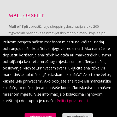
MALL OF SPLIT
Mall of Split
prestižna je shopping destinacija s oko 200
trgovačkih brendova te niz svjetskih modnih marki koje se po
prvi put pojavljuju u Splitu.
Prilikom posjeta našem mrežnom mjestu na Vaš se uređaj
pohranjuju nužni kolačići za njegov uredan rad. Ako nam želite
dopustiti korištenje analitičkih kolačića i/ili marketinških u svrhu
PRATITE NAS
poboljšanja kvalitete mrežnog mjesta i unaprjeđenja našeg
poslovanja, kliknite „Prihvaćam sve“ ili uključite analitičke i/ili
marketinške kolačiće u „Postavkama kolačića“. Ako to ne želite,
kliknite „Ne prihvaćam“. Ako odbijete analitičke i/ili marketinške
kolačiće, to neće utjecati na Vaše korisničko iskustvo na našem
mrežnom mjestu. Više informacija o kolačićima i njihovom
korištenju dostupno je u našoj
Politici privatnosti
Prihvaćam sve
Ne prihvaćam