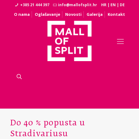
+385 21 444 397
info@mallofsplit.hr
HR
|
EN
|
DE
O nama
Oglašavanje
Novosti
Galerija
Kontakt
Do 40 % popusta u
Stradivariusu