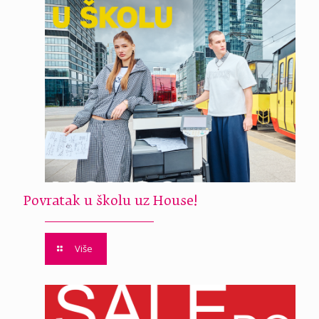
Povratak u školu uz House!
Više