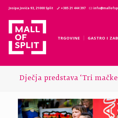
Josipa Jovića 93, 21000 Split
+385 21 444 397
info@mallofspl
TRGOVINE
GASTRO I ZA
Dječja predstava ‘Tri mačke