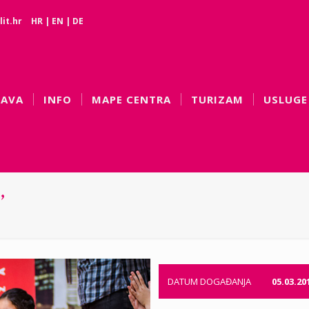
it.hr
HR
|
EN
|
DE
BAVA
INFO
MAPE CENTRA
TURIZAM
USLUGE
’
DATUM DOGAĐANJA
05.03.20