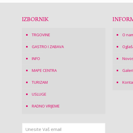
IZBORNIK
INFORM
TRGOVINE
O na
GASTRO I ZABAVA
Oglaš
INFO
Novos
MAPE CENTRA
Galer
TURIZAM
Konta
USLUGE
RADNO VRIJEME