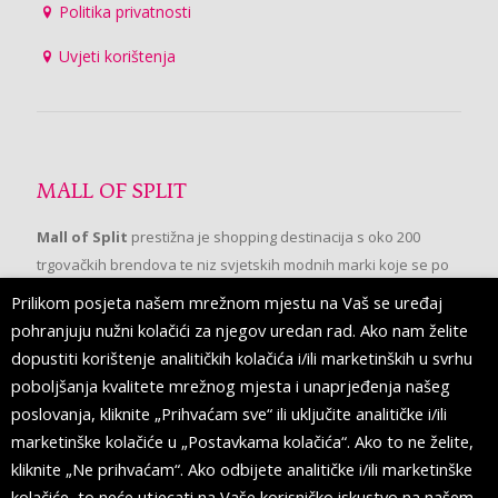
Politika privatnosti
Uvjeti korištenja
MALL OF SPLIT
Mall of Split
prestižna je shopping destinacija s oko 200
trgovačkih brendova te niz svjetskih modnih marki koje se po
prvi put pojavljuju u Splitu.
Prilikom posjeta našem mrežnom mjestu na Vaš se uređaj
pohranjuju nužni kolačići za njegov uredan rad. Ako nam želite
dopustiti korištenje analitičkih kolačića i/ili marketinških u svrhu
PRATITE NAS
poboljšanja kvalitete mrežnog mjesta i unaprjeđenja našeg
poslovanja, kliknite „Prihvaćam sve“ ili uključite analitičke i/ili
marketinške kolačiće u „Postavkama kolačića“. Ako to ne želite,
kliknite „Ne prihvaćam“. Ako odbijete analitičke i/ili marketinške
kolačiće, to neće utjecati na Vaše korisničko iskustvo na našem