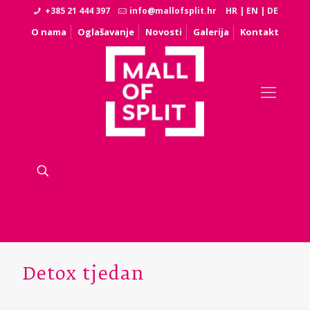
+385 21 444 397
info@mallofsplit.hr
HR
|
EN
|
DE
O nama
Oglašavanje
Novosti
Galerija
Kontakt
Detox tjedan