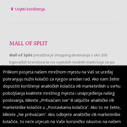
Uvjeti korištenja
MALL OF SPLIT
Mall of Split
prestižna je shopping destinacija s oko 200
trgovačkih brendova te niz svjetskih modnih marki koje se po
prvi put pojavljuju u Splitu.
Prilikom posjeta našem mrežnom mjestu na Vaš se uređaj
pohranjuju nužni kolačići za njegov uredan rad. Ako nam želite
dopustiti korištenje analitičkih kolačića i/ili marketinških u svrhu
PRATITE NAS
poboljšanja kvalitete mrežnog mjesta i unaprjeđenja našeg
poslovanja, kliknite „Prihvaćam sve“ ili uključite analitičke i/ili
marketinške kolačiće u „Postavkama kolačića“. Ako to ne želite,
kliknite „Ne prihvaćam“. Ako odbijete analitičke i/ili marketinške
kolačiće, to neće utjecati na Vaše korisničko iskustvo na našem