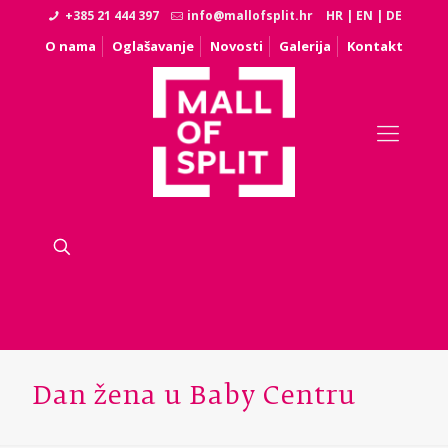
+385 21 444 397
info@mallofsplit.hr
HR
|
EN
|
DE
O nama
Oglašavanje
Novosti
Galerija
Kontakt
Dan žena u Baby Centru