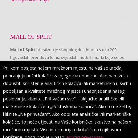
MALL OF SPLIT
Mall of Split
prestižna je shopping destinacija s oko 200
trgovačkih brendova te niz svjetskih modnih marki koje se po
prvi put pojavljuju u Splitu.
Prilikom posjeta našem mrežnom mjestu na Vaš se uređaj
pohranjuju nužni kolačići za njegov uredan rad. Ako nam želite
dopustiti korištenje analitičkih kolačića i/ili marketinških u svrhu
PRATITE NAS
poboljšanja kvalitete mrežnog mjesta i unaprjeđenja našeg
poslovanja, kliknite „Prihvaćam sve“ ili uključite analitičke i/ili
marketinške kolačiće u „Postavkama kolačića“. Ako to ne želite,
kliknite „Ne prihvaćam“. Ako odbijete analitičke i/ili marketinške
kolačiće, to neće utjecati na Vaše korisničko iskustvo na našem
mrežnom mjestu. Više informacija o kolačićima i njihovom
korištenju dostupno je u našoj
Politici privatnosti