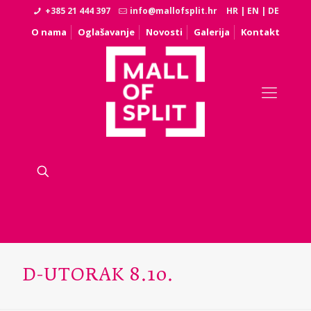
+385 21 444 397
info@mallofsplit.hr
HR
|
EN
|
DE
O nama
Oglašavanje
Novosti
Galerija
Kontakt
D-UTORAK 8.10.