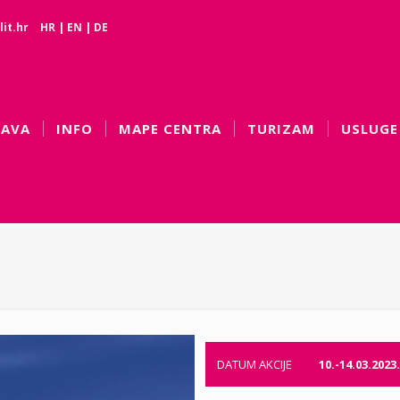
it.hr
HR
|
EN
|
DE
BAVA
INFO
MAPE CENTRA
TURIZAM
USLUGE
DATUM AKCIJE
10.-14.03.2023