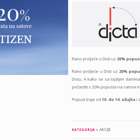
Rano proljeće u Dicti uz
20% popus
Rano proljeće u Dicti uz
20% popus
Dictu. A kako se sa toplijim danim
počastiti s 20% popusta na satove 
Popust traje od
10. do 14. ožujka
i 
AKCIJE
KATEGORIJA