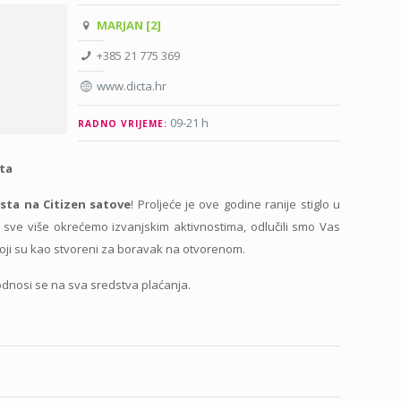
MARJAN [2]
+385 21 775 369
www.dicta.hr
09-21 h
RADNO VRIJEME:
ta
ta na Citizen satove
! Proljeće je ove godine ranije stiglo u
a sve više okrećemo izvanjskim aktivnostima, odlučili smo Vas
koji su kao stvoreni za boravak na otvorenom.
odnosi se na sva sredstva plaćanja.