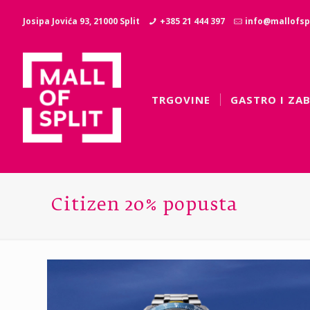
Josipa Jovića 93, 21000 Split
+385 21 444 397
info@mallofspl
TRGOVINE
GASTRO I ZA
Citizen 20% popusta