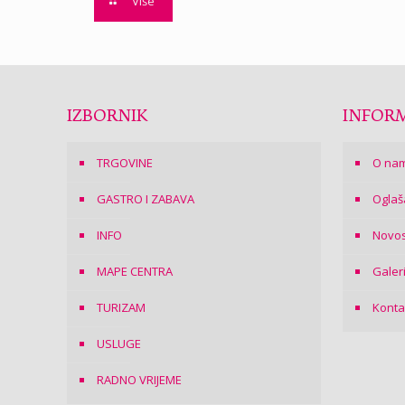
Više
IZBORNIK
INFORM
TRGOVINE
O na
GASTRO I ZABAVA
Oglaš
INFO
Novos
MAPE CENTRA
Galer
TURIZAM
Konta
USLUGE
RADNO VRIJEME