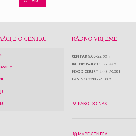
Više
ACIJE O CENTRU
RADNO VRIJEME
ma
CENTAR
9:00–22:00 h
INTERSPAR
8:00–22:00 h
avanje
FOOD COURT
9:00–23:00 h
ti
CASINO
00:00-24:00 h
ija
kt
KAKO DO NAS
MAPE CENTRA