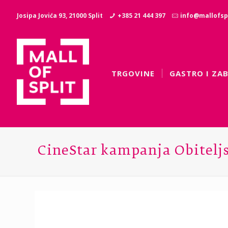
Josipa Jovića 93, 21000 Split
+385 21 444 397
info@mallofspl
TRGOVINE
GASTRO I ZA
CineStar kampanja Obiteljs