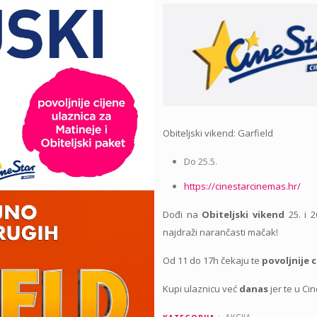
Obiteljski vikend: Garfield
Do 25.5.
https://cinestarcinemas.hr/
Dođi na
Obiteljski vikend
25. i 2
najdraži narančasti mačak!
Od 11 do 17h čekaju te
povoljnije 
Kupi ulaznicu već
danas
jer te u Ci