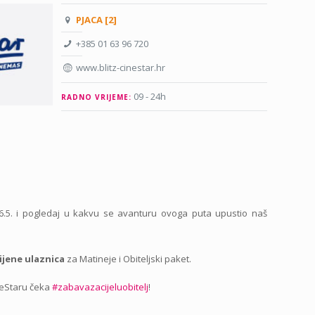
PJACA [2]
+385 01 63 96 720
www.blitz-cinestar.hr
09 - 24h
RADNO VRIJEME:
6.5. i pogledaj u kakvu se avanturu ovoga puta upustio naš
cijene ulaznica
za Matineje i Obiteljski paket.
neStaru čeka
#zabavazacijeluobitelj
!