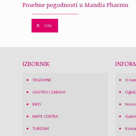
Posebne pogodnosti u Mandis Pharmu
Više
IZBORNIK
INFORM
TRGOVINE
O na
GASTRO I ZABAVA
Oglaš
INFO
Novos
MAPE CENTRA
Galer
TURIZAM
Konta