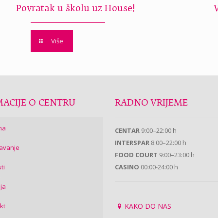
Povratak u školu uz House!
Više
ACIJE O CENTRU
RADNO VRIJEME
ma
CENTAR
9:00–22:00 h
INTERSPAR
8:00–22:00 h
avanje
FOOD COURT
9:00–23:00 h
ti
CASINO
00:00-24:00 h
ija
kt
KAKO DO NAS