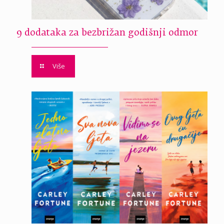
9 dodataka za bezbrižan godišnji odmor
Više