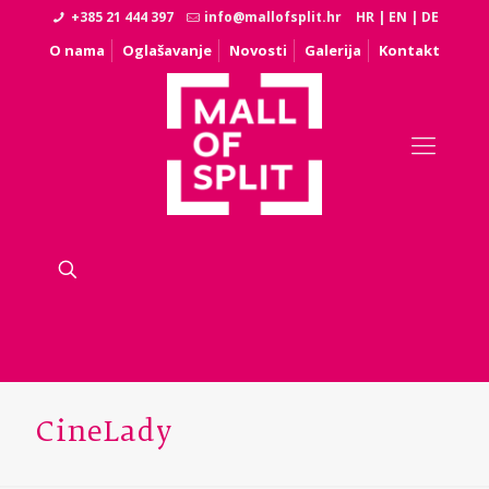
+385 21 444 397
info@mallofsplit.hr
HR
|
EN
|
DE
O nama
Oglašavanje
Novosti
Galerija
Kontakt
CineLady