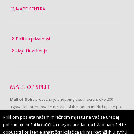
MAPE CENTRA
Politika privatnosti
Uvjeti korištenja
MALL OF SPLIT
Mall of Split
prestižna je shopping destinacija s oko 200
trgovačkih brendova te niz svjetskih modnih marki koje se po
prvi put pojavljuju u Splitu.
Prilikom posjeta našem mrežnom mjestu na Vaš se uređaj
pohranjuju nužni kolačići za njegov uredan rad. Ako nam želite
dopustiti korištenje analitičkih kolačića i/ili marketinških u svrhu