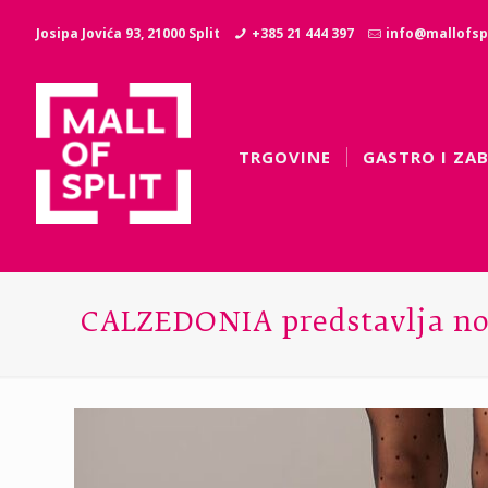
Josipa Jovića 93, 21000 Split
+385 21 444 397
info@mallofspl
TRGOVINE
GASTRO I ZA
CALZEDONIA predstavlja nov