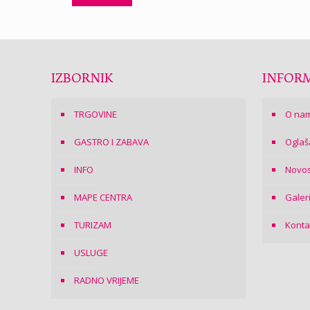
IZBORNIK
INFORM
TRGOVINE
O na
GASTRO I ZABAVA
Oglaš
INFO
Novos
MAPE CENTRA
Galer
TURIZAM
Konta
USLUGE
RADNO VRIJEME