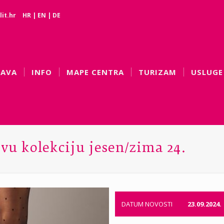
it.hr
HR
|
EN
|
DE
BAVA
INFO
MAPE CENTRA
TURIZAM
USLUGE
u kolekciju jesen/zima 24.
DATUM NOVOSTI
23.09.2024.