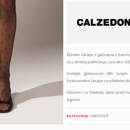
Ženske čarape s gaćicama u baznoj i
su u širokoj paleti boja, uzoraka i 
Dodajte glamurozni štih svoji
funkcionalne čarape sa efektom obl
Obzirom na hladnije dane pred n
trgovini.
NOVOSTI
KATEGORIJA