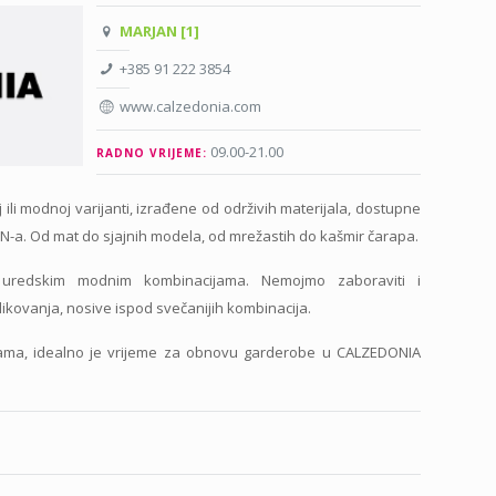
MARJAN [1]
+385 91 222 3854
www.calzedonia.com
09.00-21.00
RADNO VRIJEME:
li modnoj varijanti, izrađene od održivih materijala, dostupne
DEN-a. Od mat do sjajnih modela, od mrežastih do kašmir čarapa.
m uredskim modnim kombinacijama. Nemojmo zaboraviti i
ikovanja, nosive ispod svečanijih kombinacija.
ama, idealno je vrijeme za obnovu garderobe u CALZEDONIA