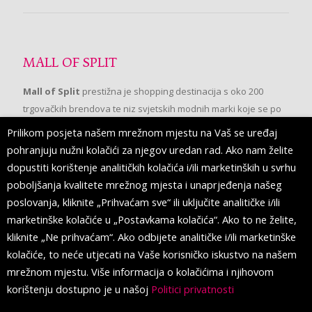
MALL OF SPLIT
Mall of Split
prestižna je shopping destinacija s oko 200
trgovačkih brendova te niz svjetskih modnih marki koje se po
prvi put pojavljuju u Splitu.
Prilikom posjeta našem mrežnom mjestu na Vaš se uređaj
pohranjuju nužni kolačići za njegov uredan rad. Ako nam želite
dopustiti korištenje analitičkih kolačića i/ili marketinških u svrhu
PRATITE NAS
poboljšanja kvalitete mrežnog mjesta i unaprjeđenja našeg
poslovanja, kliknite „Prihvaćam sve“ ili uključite analitičke i/ili
marketinške kolačiće u „Postavkama kolačića“. Ako to ne želite,
kliknite „Ne prihvaćam“. Ako odbijete analitičke i/ili marketinške
kolačiće, to neće utjecati na Vaše korisničko iskustvo na našem
mrežnom mjestu. Više informacija o kolačićima i njihovom
korištenju dostupno je u našoj
Politici privatnosti