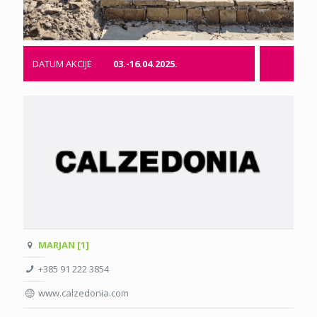
DATUM AKCIJE
03.-16.04.2025.
MARJAN [1]
+385 91 222 3854
www.calzedonia.com