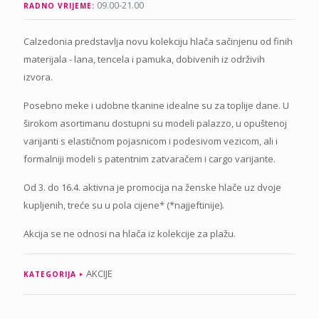
09.00-21.00
RADNO VRIJEME:
Calzedonia predstavlja novu kolekciju hlača sačinjenu od finih
materijala - lana, tencela i pamuka, dobivenih iz održivih
izvora.
Posebno meke i udobne tkanine idealne su za toplije dane. U
širokom asortimanu dostupni su modeli palazzo, u opuštenoj
varijanti s elastičnom pojasnicom i podesivom vezicom, ali i
formalniji modeli s patentnim zatvaračem i cargo varijante.
Od 3. do 16.4. aktivna je promocija na ženske hlače uz dvoje
kupljenih, treće su u pola cijene* (*najjeftinije).
Akcija se ne odnosi na hlača iz kolekcije za plažu.
AKCIJE
KATEGORIJA