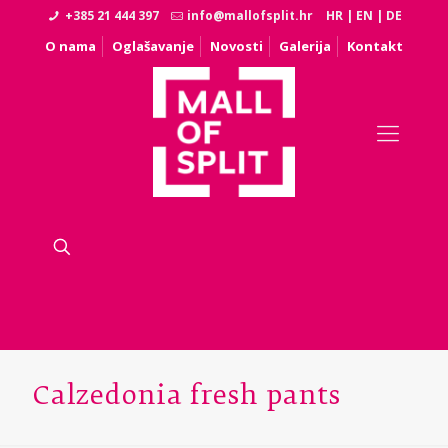
+385 21 444 397
info@mallofsplit.hr
HR
|
EN
|
DE
O nama
Oglašavanje
Novosti
Galerija
Kontakt
Calzedonia fresh pants