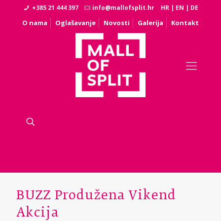
+385 21 444 397
info@mallofsplit.hr
HR
|
EN
|
DE
O nama
Oglašavanje
Novosti
Galerija
Kontakt
BUZZ Produžena Vikend
Akcija