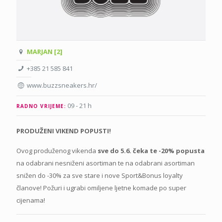
MARJAN [2]
+385 21 585 841
www.buzzsneakers.hr/
09 - 21 h
RADNO VRIJEME:
PRODUŽENI VIKEND POPUSTI!
Ovog produženog vikenda
sve do 5.6. čeka te -20% popusta
na odabrani nesniženi asortiman te na odabrani asortiman
snižen do -30% za sve stare i nove Sport&Bonus loyalty
članove! Požuri i ugrabi omiljene ljetne komade po super
cijenama!