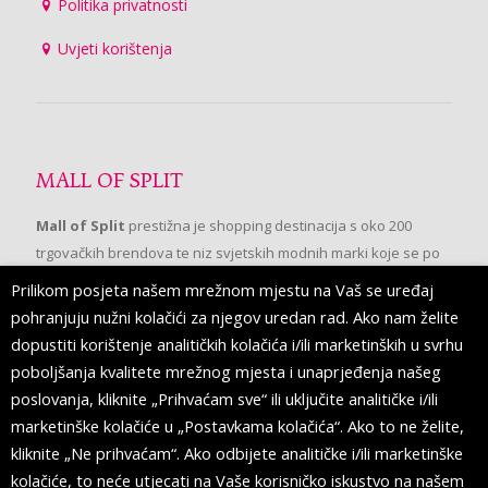
Politika privatnosti
Uvjeti korištenja
MALL OF SPLIT
Mall of Split
prestižna je shopping destinacija s oko 200
trgovačkih brendova te niz svjetskih modnih marki koje se po
prvi put pojavljuju u Splitu.
Prilikom posjeta našem mrežnom mjestu na Vaš se uređaj
pohranjuju nužni kolačići za njegov uredan rad. Ako nam želite
dopustiti korištenje analitičkih kolačića i/ili marketinških u svrhu
PRATITE NAS
poboljšanja kvalitete mrežnog mjesta i unaprjeđenja našeg
poslovanja, kliknite „Prihvaćam sve“ ili uključite analitičke i/ili
marketinške kolačiće u „Postavkama kolačića“. Ako to ne želite,
kliknite „Ne prihvaćam“. Ako odbijete analitičke i/ili marketinške
kolačiće, to neće utjecati na Vaše korisničko iskustvo na našem