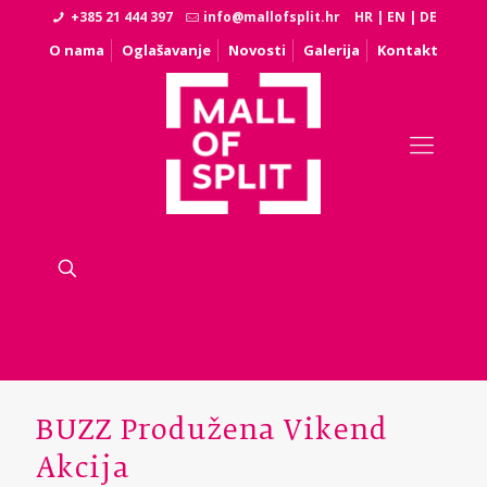
+385 21 444 397
info@mallofsplit.hr
HR
|
EN
|
DE
O nama
Oglašavanje
Novosti
Galerija
Kontakt
BUZZ Produžena Vikend
Akcija