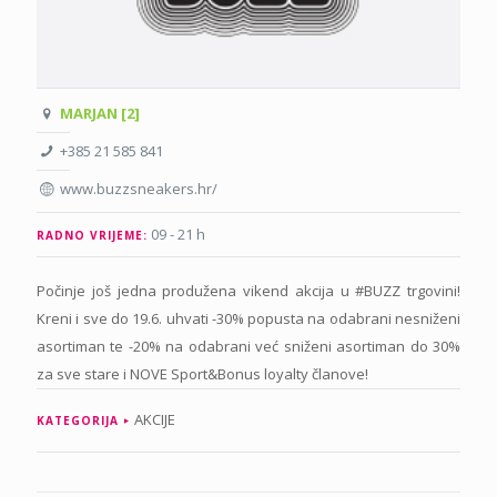
MARJAN [2]
+385 21 585 841
www.buzzsneakers.hr/
09 - 21 h
RADNO VRIJEME:
Počinje još jedna produžena vikend akcija u #BUZZ trgovini!
Kreni i sve do 19.6. uhvati -30% popusta na odabrani nesniženi
asortiman te -20% na odabrani već sniženi asortiman do 30%
za sve stare i NOVE Sport&Bonus loyalty članove!
AKCIJE
KATEGORIJA