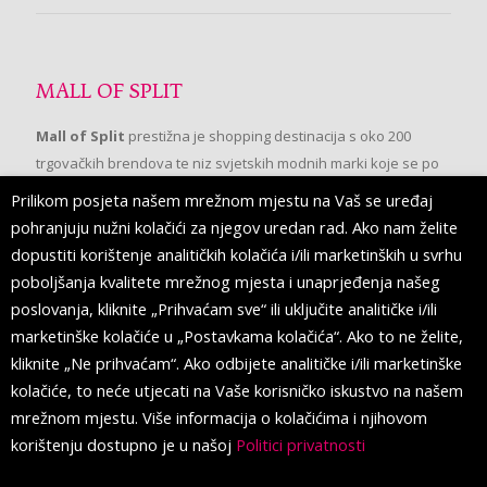
MALL OF SPLIT
Mall of Split
prestižna je shopping destinacija s oko 200
trgovačkih brendova te niz svjetskih modnih marki koje se po
prvi put pojavljuju u Splitu.
Prilikom posjeta našem mrežnom mjestu na Vaš se uređaj
pohranjuju nužni kolačići za njegov uredan rad. Ako nam želite
dopustiti korištenje analitičkih kolačića i/ili marketinških u svrhu
PRATITE NAS
poboljšanja kvalitete mrežnog mjesta i unaprjeđenja našeg
poslovanja, kliknite „Prihvaćam sve“ ili uključite analitičke i/ili
marketinške kolačiće u „Postavkama kolačića“. Ako to ne želite,
kliknite „Ne prihvaćam“. Ako odbijete analitičke i/ili marketinške
kolačiće, to neće utjecati na Vaše korisničko iskustvo na našem
mrežnom mjestu. Više informacija o kolačićima i njihovom
korištenju dostupno je u našoj
Politici privatnosti