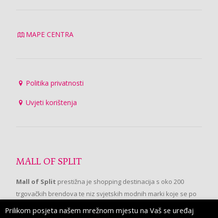
MAPE CENTRA
Politika privatnosti
Uvjeti korištenja
MALL OF SPLIT
Mall of Split
prestižna je shopping destinacija s oko 200
trgovačkih brendova te niz svjetskih modnih marki koje se po
prvi put pojavljuju u Splitu.
Prilikom posjeta našem mrežnom mjestu na Vaš se uređaj