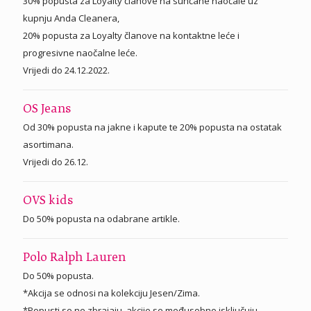
30% popusta za Loyalty članove na sunčane naočale uz
kupnju Anda Cleanera,
20% popusta za Loyalty članove na kontaktne leće i
progresivne naočalne leće.
Vrijedi do 24.12.2022.
OS Jeans
Od 30% popusta na jakne i kapute te 20% popusta na ostatak
asortimana.
Vrijedi do 26.12.
OVS kids
Do 50% popusta na odabrane artikle.
Polo Ralph Lauren
Do 50% popusta.
*Akcija se odnosi na kolekciju Jesen/Zima.
*Popusti se ne zbrajaju, akcije se međusobno isključuju.