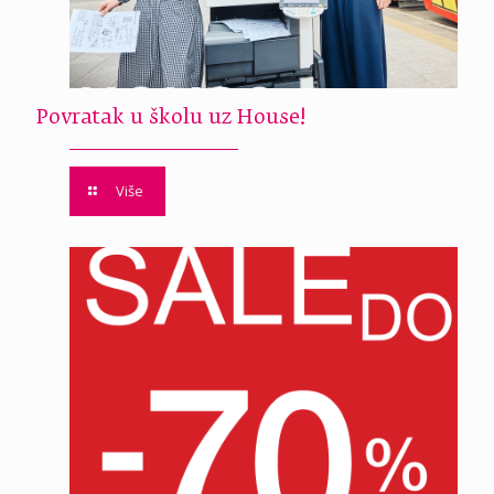
Povratak u školu uz House!
Više