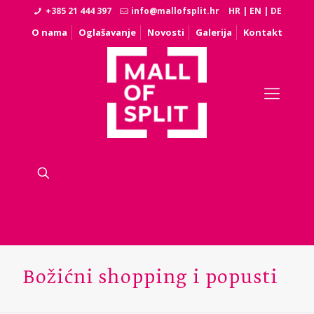
+385 21 444 397
info@mallofsplit.hr
HR
|
EN
|
DE
O nama
Oglašavanje
Novosti
Galerija
Kontakt
Božićni shopping i popusti