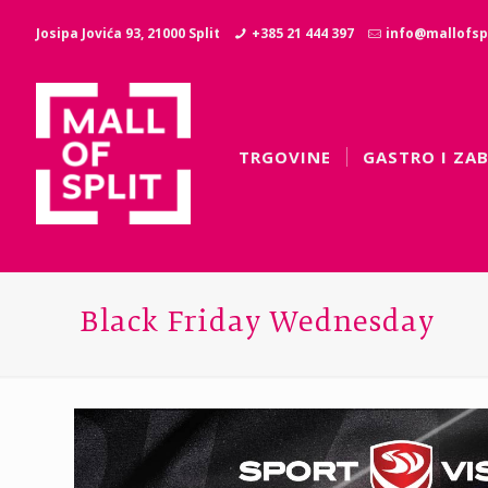
Josipa Jovića 93, 21000 Split
+385 21 444 397
info@mallofspl
TRGOVINE
GASTRO I ZA
Black Friday Wednesday