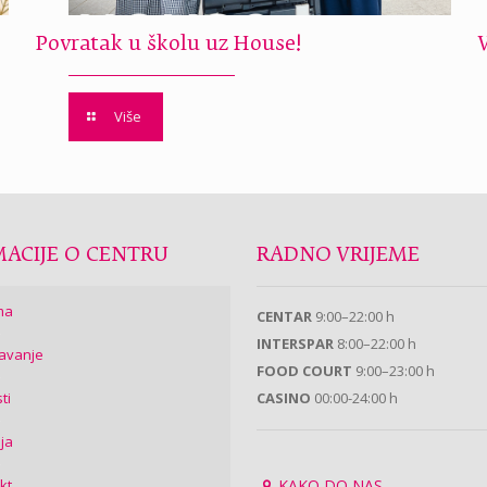
Povratak u školu uz House!
Više
ACIJE O CENTRU
RADNO VRIJEME
ma
CENTAR
9:00–22:00 h
INTERSPAR
8:00–22:00 h
avanje
FOOD COURT
9:00–23:00 h
ti
CASINO
00:00-24:00 h
ija
kt
KAKO DO NAS