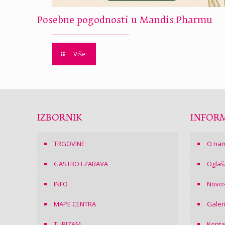
Posebne pogodnosti u Mandis Pharmu
Više
IZBORNIK
INFORM
TRGOVINE
O na
GASTRO I ZABAVA
Oglaš
INFO
Novos
MAPE CENTRA
Galer
TURIZAM
Konta