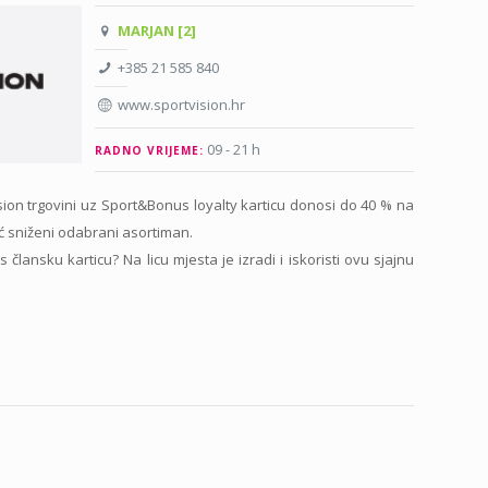
MARJAN [2]
+385 21 585 840
www.sportvision.hr
09 - 21 h
RADNO VRIJEME:
ion trgovini uz Sport&Bonus loyalty karticu donosi do 40 % na
ć sniženi odabrani asortiman.
lansku karticu? Na licu mjesta je izradi i iskoristi ovu sjajnu