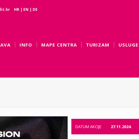
it.hr
HR
|
EN
|
DE
BAVA
INFO
MAPE CENTRA
TURIZAM
USLUGE
DATUM AKCIJE
27.11.2024.