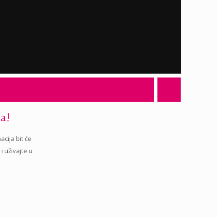
a!
acija bit će
 uživajte u