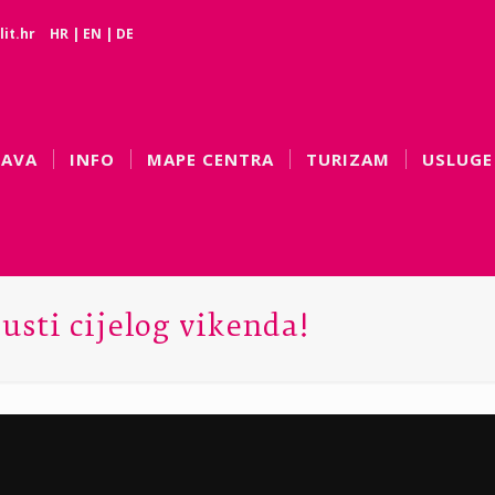
it.hr
HR
|
EN
|
DE
BAVA
INFO
MAPE CENTRA
TURIZAM
USLUGE
usti cijelog vikenda!