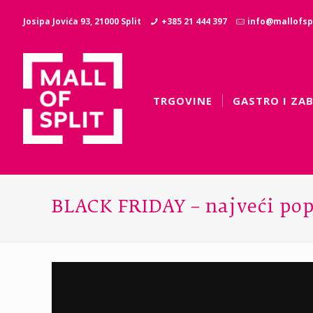
Josipa Jovića 93, 21000 Split
+385 21 444 397
info@mallofspl
TRGOVINE
GASTRO I ZA
BLACK FRIDAY – najveći pop