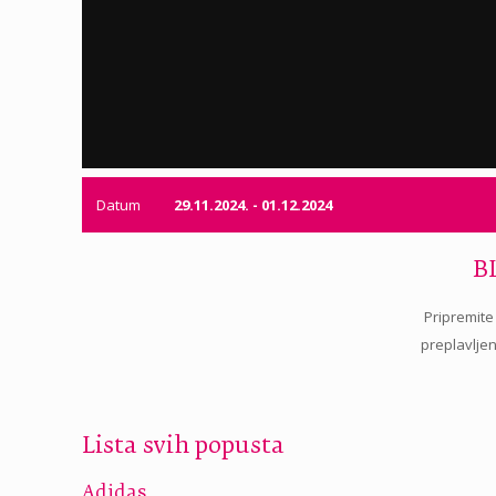
Datum
29.11.2024. - 01.12.2024
B
Pripremite 
preplavljen
Lista svih popusta
Adidas