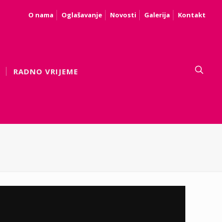
O nama
Oglašavanje
Novosti
Galerija
Kontakt
RADNO VRIJEME