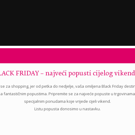
LACK FRIDAY – najveći popusti cijelog vikend
se za shopping, jer od petka do nedjelje, vaša omiljena Black Friday destin
a fantastičnim popustima. Pripremite se za najveće popuste u trgovinama i
specijalnim ponudama koje vrijede cijeli vikend.
Listu popusta donosimo u nastavku.