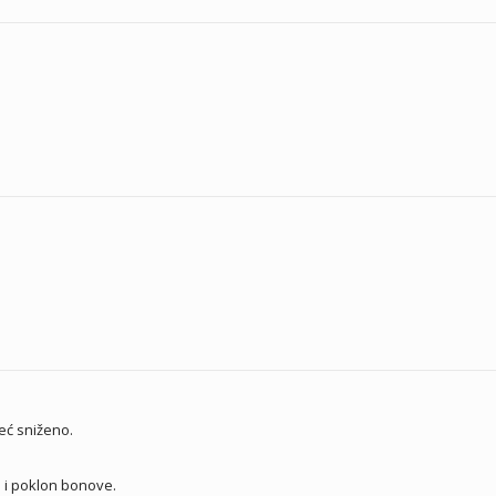
eć sniženo.
 i poklon bonove.