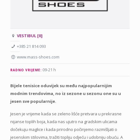
VESTIBUL [0]
+385 21 814 093
www.mass-shoes.com
09-21 h
RADNO VRIJEME:
Bijele tenisice oduvijek su među najpopularnijim
modnim trendovima, no iz sezone u sezonu one su u
jesen sve popularnije.
Jesen je vrijeme kada se zeleno lišće pretvara u prekrasne
nijanse toplih boja, kada nas ujutro na gradskim ulicama
dočekuju maglice i kada prirodno počinjemo razmišljati o
jesenskim stilovima, tražiti topliju odjeću i udobniju obuću. A