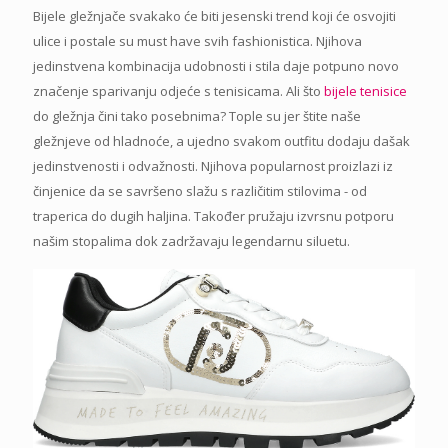
Bijele gležnjače svakako će biti jesenski trend koji će osvojiti
ulice i postale su must have svih fashionistica. Njihova
jedinstvena kombinacija udobnosti i stila daje potpuno novo
značenje sparivanju odjeće s tenisicama. Ali što
bijele tenisice
do gležnja čini tako posebnima? Tople su jer štite naše
gležnjeve od hladnoće, a ujedno svakom outfitu dodaju dašak
jedinstvenosti i odvažnosti. Njihova popularnost proizlazi iz
činjenice da se savršeno slažu s različitim stilovima - od
traperica do dugih haljina. Također pružaju izvrsnu potporu
našim stopalima dok zadržavaju legendarnu siluetu.