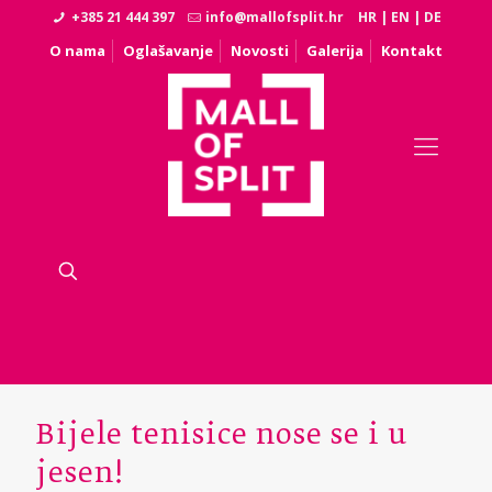
+385 21 444 397
info@mallofsplit.hr
HR
|
EN
|
DE
O nama
Oglašavanje
Novosti
Galerija
Kontakt
Bijele tenisice nose se i u
jesen!