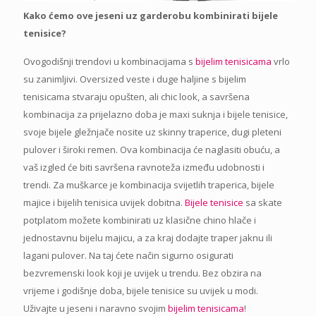
Kako ćemo ove jeseni uz garderobu kombinirati bijele
tenisice?
Ovogodišnji trendovi u kombinacijama s
bijelim tenisicama
vrlo
su zanimljivi. Oversized veste i duge haljine s bijelim
tenisicama stvaraju opušten, ali chic look, a savršena
kombinacija za prijelazno doba je maxi suknja i bijele tenisice,
svoje bijele gležnjače nosite uz skinny traperice, dugi pleteni
pulover i široki remen. Ova kombinacija će naglasiti obuću, a
vaš izgled će biti savršena ravnoteža između udobnosti i
trendi. Za muškarce je kombinacija svijetlih traperica, bijele
majice i bijelih tenisica uvijek dobitna.
Bijele tenisice
sa skate
potplatom možete kombinirati uz klasične chino hlače i
jednostavnu bijelu majicu, a za kraj dodajte traper jaknu ili
lagani pulover. Na taj ćete način sigurno osigurati
bezvremenski look koji je uvijek u trendu. Bez obzira na
vrijeme i godišnje doba, bijele tenisice su uvijek u modi.
Uživajte u jeseni i naravno svojim
bijelim tenisicama
!