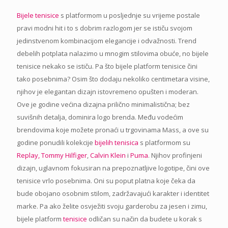
Bijele tenisice
s platformom u posljednje su vrijeme postale
pravi modni hit i to s dobrim razlogom jer se ističu svojom
jedinstvenom kombinacijom elegancije i odvažnosti. Trend
debelih potplata nalazimo u mnogim stilovima obuće, no bijele
tenisice nekako se ističu. Pa što bijele platform tenisice čini
tako posebnima? Osim što dodaju nekoliko centimetara visine,
njihov je elegantan dizajn istovremeno opušten i moderan.
Ove je godine većina dizajna prilično minimalistična; bez
suvišnih detalja, dominira logo brenda. Među vodećim
brendovima koje možete pronaći u trgovinama Mass, a ove su
godine ponudili kolekcije
bijelih tenisica
s platformom su
Replay,
Tommy Hilfiger
,
Calvin Klein
i
Puma
. Njihov profinjeni
dizajn, uglavnom fokusiran na prepoznatljive logotipe, čini ove
tenisice vrlo posebnima. Oni su poput platna koje čeka da
bude obojano osobnim stilom, zadržavajući karakter i identitet
marke. Pa ako želite osvježiti svoju garderobu za jesen i zimu,
bijele platform
tenisice
odličan su način da budete u korak s