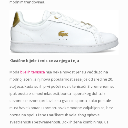
modnim trendovima.
Klasične bijele tenisice za njega i nju
Moda
bijelih tenisica
nije neka novost, jer su već dugo na
modnoj sceni, a njihova popularnost seže još od sredine 20.
stoljeća, kada su ih prvi počeli nositi tenisači. S vremenom su
ipak postale simbol mladosti, bunta i sportskog duha. Iz
sezone u sezonu prelazile su granice sporta i tako postale
must have komad u ormaru svake modne zaljubljenice, bez
obzira na spol. I žene i muškarci ih vole zbog njihove
svestranosti i bezvremenosti. Dok ih žene kombiniraju uz