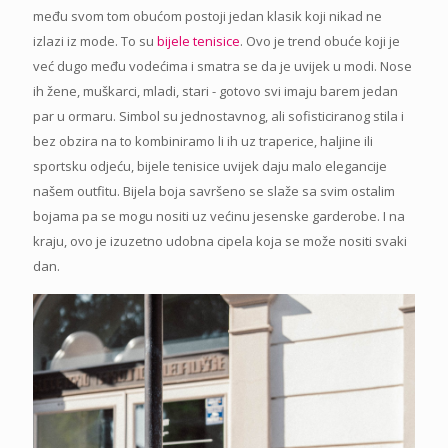
među svom tom obućom postoji jedan klasik koji nikad ne
izlazi iz mode. To su
bijele tenisice
. Ovo je trend obuće koji je
već dugo među vodećima i smatra se da je uvijek u modi. Nose
ih žene, muškarci, mladi, stari - gotovo svi imaju barem jedan
par u ormaru. Simbol su jednostavnog, ali sofisticiranog stila i
bez obzira na to kombiniramo li ih uz traperice, haljine ili
sportsku odjeću, bijele tenisice uvijek daju malo elegancije
našem outfitu. Bijela boja savršeno se slaže sa svim ostalim
bojama pa se mogu nositi uz većinu jesenske garderobe. I na
kraju, ovo je izuzetno udobna cipela koja se može nositi svaki
dan.