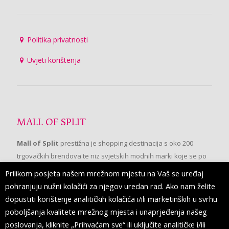
Politika privatnosti
Uvjeti korištenja
MALL OF SPLIT
Mall of Split
prestižna je shopping destinacija s oko 200
trgovačkih brendova te niz svjetskih modnih marki koje se po
prvi put pojavljuju u Splitu.
Prilikom posjeta našem mrežnom mjestu na Vaš se uređaj
pohranjuju nužni kolačići za njegov uredan rad. Ako nam želite
dopustiti korištenje analitičkih kolačića i/ili marketinških u svrhu
PRATITE NAS
poboljšanja kvalitete mrežnog mjesta i unaprjeđenja našeg
poslovanja, kliknite „Prihvaćam sve“ ili uključite analitičke i/ili