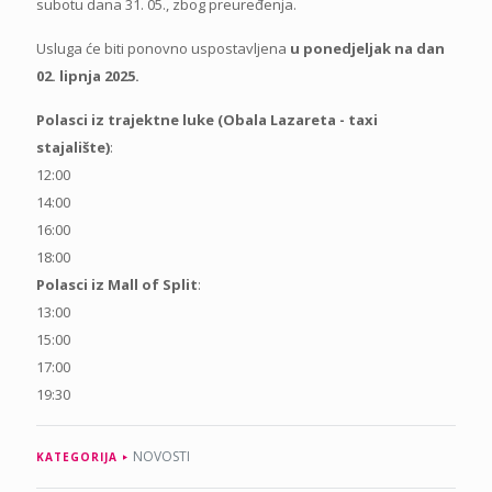
subotu dana 31. 05., zbog preuređenja.
Usluga će biti ponovno uspostavljena
u ponedjeljak na dan
02. lipnja 2025.
Polasci iz trajektne luke (Obala Lazareta - taxi
stajalište)
:
12:00
14:00
16:00
18:00
Polasci iz Mall of Split
:
13:00
15:00
17:00
19:30
NOVOSTI
KATEGORIJA