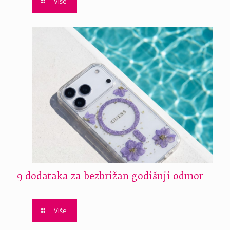
Više
9 dodataka za bezbrižan godišnji odmor
Više