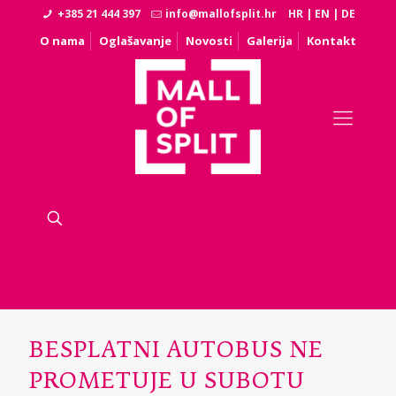
+385 21 444 397
info@mallofsplit.hr
HR
|
EN
|
DE
O nama
Oglašavanje
Novosti
Galerija
Kontakt
BESPLATNI AUTOBUS NE
PROMETUJE U SUBOTU