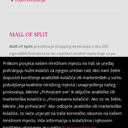
MALL OF SPLIT
Mall of Split
prestižna je shopping destinacija s oko 200
trgovačkih brendova te niz svjetskih modnih marki koje se po
prvi put pojavljuju u Splitu.
Prilikom posjeta našem mrežnom mjestu na Vaš se uređaj
pohranjuju nužni kolačići za njegov uredan rad. Ako nam želite
dopustiti korištenje analitičkih kolačića i/ili marketinških u svrhu
PRATITE NAS
poboljšanja kvalitete mrežnog mjesta i unaprjeđenja našeg
poslovanja, kliknite „Prihvaćam sve“ ili uključite analitičke i/ili
marketinške kolačiće u „Postavkama kolačića“. Ako to ne želite,
kliknite „Ne prihvaćam“. Ako odbijete analitičke i/ili marketinške
kolačiće, to neće utjecati na Vaše korisničko iskustvo na našem
mrežnom mjestu. Više informacija o kolačićima i njihovom
korištenju dostupno je u našoj
Politici privatnosti