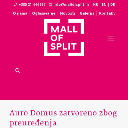
+385 21 444 397
info@mallofsplit.hr
HR
|
EN
|
DE
O nama
Oglašavanje
Novosti
Galerija
Kontakt
Auro Domus zatvoreno zbog
preuređenja