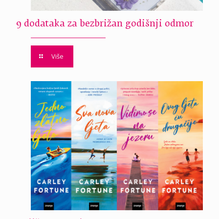
9 dodataka za bezbrižan godišnji odmor
Više