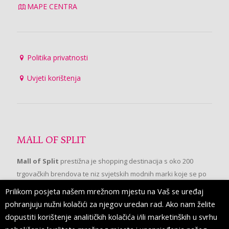
MAPE CENTRA
Politika privatnosti
Uvjeti korištenja
MALL OF SPLIT
Mall of Split
prestižna je shopping destinacija s oko 200
trgovačkih brendova te niz svjetskih modnih marki koje se po
prvi put pojavljuju u Splitu.
Prilikom posjeta našem mrežnom mjestu na Vaš se uređaj
pohranjuju nužni kolačići za njegov uredan rad. Ako nam želite
dopustiti korištenje analitičkih kolačića i/ili marketinških u svrhu
PRATITE NAS