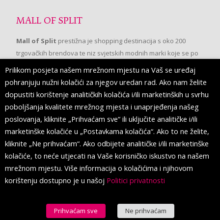
MALL OF SPLIT
Mall of Split
prestižna je shopping destinacija s oko 200
trgovačkih brendova te niz svjetskih modnih marki koje se po
prvi put pojavljuju u Splitu.
Prilikom posjeta našem mrežnom mjestu na Vaš se uređaj
pohranjuju nužni kolačići za njegov uredan rad. Ako nam želite
dopustiti korištenje analitičkih kolačića i/ili marketinških u svrhu
PRATITE NAS
poboljšanja kvalitete mrežnog mjesta i unaprjeđenja našeg
poslovanja, kliknite „Prihvaćam sve“ ili uključite analitičke i/ili
marketinške kolačiće u „Postavkama kolačića“. Ako to ne želite,
kliknite „Ne prihvaćam“. Ako odbijete analitičke i/ili marketinške
kolačiće, to neće utjecati na Vaše korisničko iskustvo na našem
mrežnom mjestu. Više informacija o kolačićima i njihovom
korištenju dostupno je u našoj
Politici privatnosti
Prihvaćam sve
Ne prihvaćam