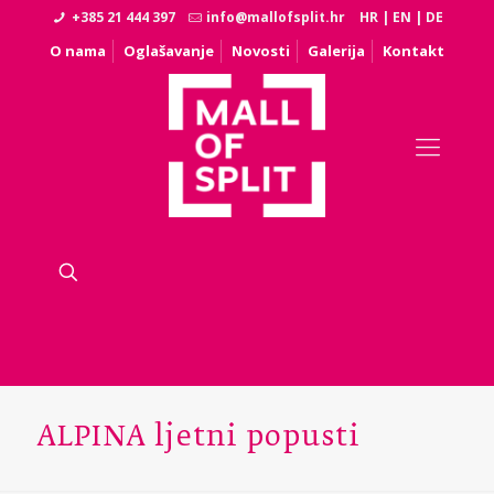
+385 21 444 397
info@mallofsplit.hr
HR
|
EN
|
DE
O nama
Oglašavanje
Novosti
Galerija
Kontakt
ALPINA ljetni popusti