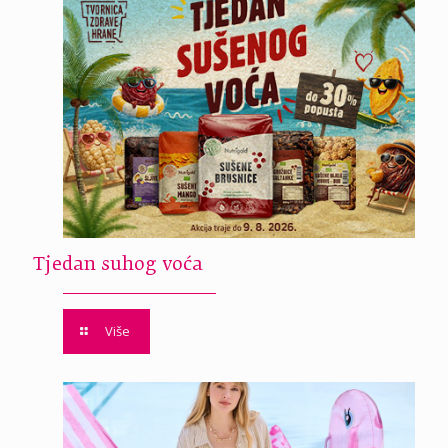
Tjedan suhog voća
Više