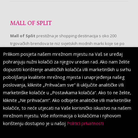
MALL OF SPLIT
Mall of Split
prestižna je shopping destinacija s oko 200
trgovačkih brendova te niz svjetskih modnih marki koje se po
prvi put pojavljuju u Splitu.
Prilikom posjeta našem mrežnom mjestu na Vaš se uređaj
pohranjuju nužni kolačići za njegov uredan rad. Ako nam želite
dopustiti korištenje analitičkih kolačića i/ili marketinških u svrhu
PRATITE NAS
poboljšanja kvalitete mrežnog mjesta i unaprjeđenja našeg
poslovanja, kliknite „Prihvaćam sve“ ili uključite analitičke i/ili
marketinške kolačiće u „Postavkama kolačića“. Ako to ne želite,
kliknite „Ne prihvaćam“. Ako odbijete analitičke i/ili marketinške
kolačiće, to neće utjecati na Vaše korisničko iskustvo na našem
mrežnom mjestu. Više informacija o kolačićima i njihovom
korištenju dostupno je u našoj
Politici privatnosti