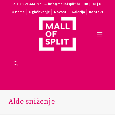
+385 21 444 397
info@mallofsplit.hr
HR
|
EN
|
DE
O nama
Oglašavanje
Novosti
Galerija
Kontakt
Aldo sniženje