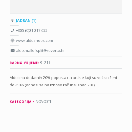
JADRAN [1]
+385 (0)21 217 655
www.aldoshoes.com
aldo.mallofsplit@reverto.hr
9–21 h
RADNO VRIJEME:
Aldo ima dodatnih 20% popusta na artikle koji su već sniženi
do -50% (odnosi se na iznose računa iznad 20€).
NOVOSTI
KATEGORIJA