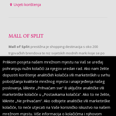
Uvjeti korištenja
MALL OF SPLIT
Mall of Split
prestižna je shopping destinacija s oko 200
trgovačkih brendova te niz svjetskih modnih marki koje se po
prvi put pojavljuju u Splitu.
Prilikom posjeta našem mrežnom mjestu na Vaš se uređaj
pohranjuju nužni kolačići za njegov uredan rad. Ako nam želite
dopustiti korištenje analitičkih kolačića i/ili marketinških u svrhu
PRATITE NAS
poboljšanja kvalitete mrežnog mjesta i unaprjeđenja našeg
poslovanja, kliknite „Prihvaćam sve“ ili uključite analitičke i/ili
marketinške kolačiće u „Postavkama kolačića“. Ako to ne želite,
kliknite „Ne prihvaćam“. Ako odbijete analitičke i/ili marketinške
kolačiće, to neće utjecati na Vaše korisničko iskustvo na našem
mrežnom mjestu. Više informacija o kolačićima i njihovom