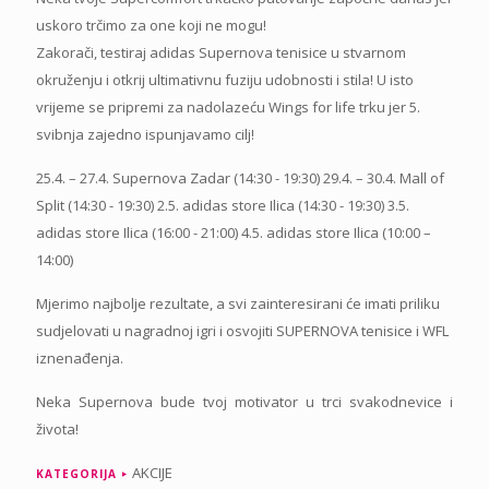
uskoro trčimo za one koji ne mogu!
Zakorači, testiraj adidas Supernova tenisice u stvarnom
okruženju i otkrij ultimativnu fuziju udobnosti i stila! U isto
vrijeme se pripremi za nadolazeću Wings for life trku jer 5.
svibnja zajedno ispunjavamo cilj!
25.4. – 27.4. Supernova Zadar (14:30 - 19:30) 29.4. – 30.4. Mall of
Split (14:30 - 19:30) 2.5. adidas store Ilica (14:30 - 19:30) 3.5.
adidas store Ilica (16:00 - 21:00) 4.5. adidas store Ilica (10:00 –
14:00)
Mjerimo najbolje rezultate, a svi zainteresirani će imati priliku
sudjelovati u nagradnoj igri i osvojiti SUPERNOVA tenisice i WFL
iznenađenja.
Neka Supernova bude tvoj motivator u trci svakodnevice i
života!
AKCIJE
KATEGORIJA