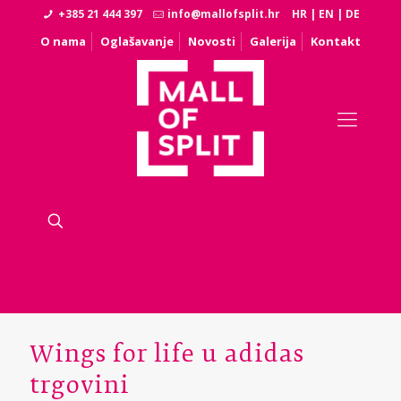
+385 21 444 397
info@mallofsplit.hr
HR
|
EN
|
DE
O nama
Oglašavanje
Novosti
Galerija
Kontakt
Wings for life u adidas
trgovini