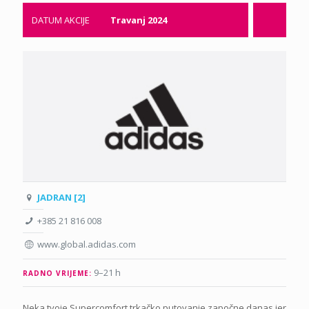
DATUM AKCIJE
Travanj 2024
JADRAN [2]
+385 21 816 008
www.global.adidas.com
9–21 h
RADNO VRIJEME:
Neka tvoje Supercomfort trkačko putovanje započne danas jer