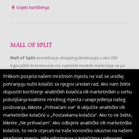
Uvjeti korištenja
MALL OF SPLIT
Mall of Split
prestižna je shopping destinacija s oko 200
trgovačkih brendova te niz svjetskih modnih marki koje se po
prvi put pojavljuju u Splitu.
Prilikom posjeta našem mrežnom mjestu na Vaš se uređaj
pohranjuju nužni kolačići za njegov uredan rad. Ako nam želite
dopustiti korištenje analitičkih kolačića i/ili marketinških u svrhu
PRATITE NAS
poboljšanja kvalitete mrežnog mjesta i unaprjeđenja našeg
poslovanja, kliknite „Prihvaćam sve“ ili uključite analitičke i/ili
marketinške kolačiće u „Postavkama kolačića“. Ako to ne želite,
kliknite „Ne prihvaćam“. Ako odbijete analitičke i/ili marketinške
kolačiće, to neće utjecati na Vaše korisničko iskustvo na našem
mrežnom mjestu. Više informacija o kolačićima i njihovom