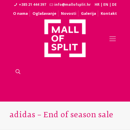
+385 21 444 397
info@mallofsplit.hr
HR
|
EN
|
DE
O nama
Oglašavanje
Novosti
Galerija
Kontakt
adidas – End of season sale