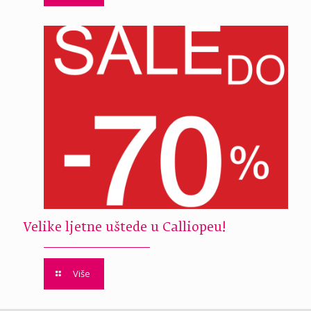
Velike ljetne uštede u Calliopeu!
Više