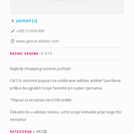
JADRAN [2]
+385 21 816 008
www.global.adidas.com
9–21 h
RADNO VRIJEME:
Najbolji shopping sezone počinje!
Od 5.6. iskoristi popust na odabrane adidas artikle! Savršena
prilika da ugrabiš svoje favorite po super cijenama.
*Popust se ne odnosi na ICON artikle.
Čekamo te u adidas storeu, uzmi svoje komade prije nego što
nestanu!
AKCIJE
KATEGORIJA