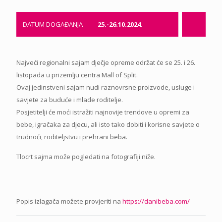
DATUM DOGAĐANJA
25.-26.10.2024.
Najveći regionalni sajam dječje opreme održat će se 25. i 26.
listopada u prizemlju centra Mall of Split.
Ovaj jedinstveni sajam nudi raznovrsne proizvode, usluge i
savjete za buduće i mlade roditelje.
Posjetitelji će moći istražiti najnovije trendove u opremi za
bebe, igračaka za djecu, ali isto tako dobiti i korisne savjete o
trudnoći, roditeljstvu i prehrani beba.
Tlocrt sajma može pogledati na fotografiji niže.
Popis izlagača možete provjeriti na
https://danibeba.com/