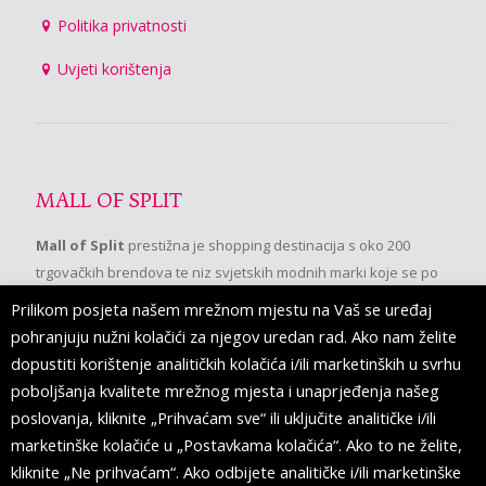
Politika privatnosti
Uvjeti korištenja
MALL OF SPLIT
Mall of Split
prestižna je shopping destinacija s oko 200
trgovačkih brendova te niz svjetskih modnih marki koje se po
prvi put pojavljuju u Splitu.
Prilikom posjeta našem mrežnom mjestu na Vaš se uređaj
pohranjuju nužni kolačići za njegov uredan rad. Ako nam želite
dopustiti korištenje analitičkih kolačića i/ili marketinških u svrhu
PRATITE NAS
poboljšanja kvalitete mrežnog mjesta i unaprjeđenja našeg
poslovanja, kliknite „Prihvaćam sve“ ili uključite analitičke i/ili
marketinške kolačiće u „Postavkama kolačića“. Ako to ne želite,
kliknite „Ne prihvaćam“. Ako odbijete analitičke i/ili marketinške