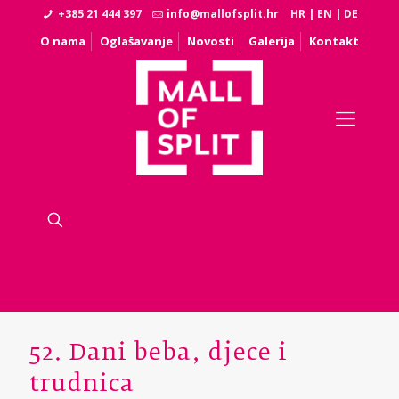
+385 21 444 397
info@mallofsplit.hr
HR
|
EN
|
DE
O nama
Oglašavanje
Novosti
Galerija
Kontakt
52. Dani beba, djece i
trudnica