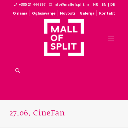
+385 21 444 397
info@mallofsplit.hr
HR
|
EN
|
DE
O nama
Oglašavanje
Novosti
Galerija
Kontakt
27.06. CineFan