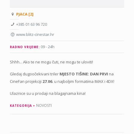
PJACA [2]
+385 01 63 96 720
www.blitz-cinestar.hr
09 - 24h
RADNO VRIJEME:
Shhh... Ako te ne mogu čuti, ne mogu te uloviti!
Gledaj dugoočekivani triler
MJESTO TIŠINE: DAN PRVI
na
CineFan projekciji
27.06.
u najboljim formatima IMAX i 4DX!
Ulaznice su u prodaji na blagajnama kina!
NOVOSTI
KATEGORIJA