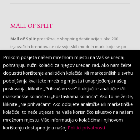
MALL OF SPLIT
Mall of Split
prestižna je shopping destinacija s oko 200
trgovačkih brendova te niz svjetskih modnih marki koje se po
prvi put pojavljuju u Splitu.
Prilikom posjeta našem mrežnom mjestu na Vaš se uređaj
pohranjuju nužni kolačići za njegov uredan rad. Ako nam želite
dopustiti korištenje analitičkih kolačića i/ili marketinških u svrhu
PRATITE NAS
poboljšanja kvalitete mrežnog mjesta i unaprjeđenja našeg
poslovanja, kliknite „Prihvaćam sve“ ili uključite analitičke i/ili
marketinške kolačiće u „Postavkama kolačića“. Ako to ne želite,
kliknite „Ne prihvaćam“. Ako odbijete analitičke i/ili marketinške
kolačiće, to neće utjecati na Vaše korisničko iskustvo na našem
mrežnom mjestu. Više informacija o kolačićima i njihovom
korištenju dostupno je u našoj
Politici privatnosti