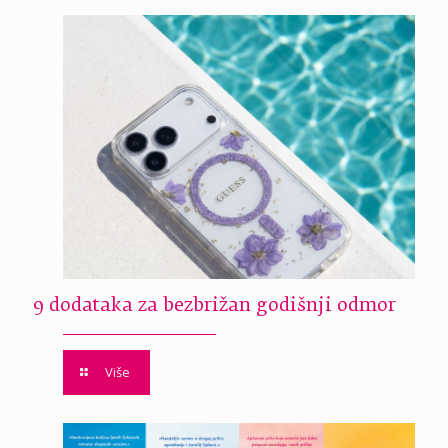
9 dodataka za bezbrižan godišnji odmor
Više