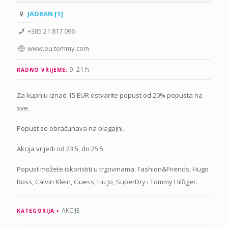
JADRAN [1]
+385 21 817 096
www.eu.tommy.com
9–21 h
RADNO VRIJEME:
Za kupnju iznad 15 EUR ostvarite popust od 20% popusta na
sve.
Popust se obračunava na blagajni.
Akcija vrijedi od 23.5. do 25.5.
Popust možete iskoristiti u trgovinama: Fashion&Friends, Hugo
Boss, Calvin Klein, Guess, Liu Jo, SuperDry i Tommy Hilfiger.
AKCIJE
KATEGORIJA