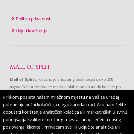
Politika privatnosti
Uvjeti korištenja
MALL OF SPLIT
Mall of Split
prestižna je shopping destinacija s oko 200
trgovačkih brendova te niz svjetskih modnih marki koje se po
prvi put pojavljuju u Splitu.
Prilikom posjeta našem mrežnom mjestu na Vaš se uređaj
pohranjuju nužni kolačići za njegov uredan rad. Ako nam želite
dopustiti korištenje analitičkih kolačića i/ili marketinških u svrhu
PRATITE NAS
poboljšanja kvalitete mrežnog mjesta i unaprjeđenja našeg
poslovanja, kliknite „Prihvaćam sve“ ili uključite analitičke i/ili