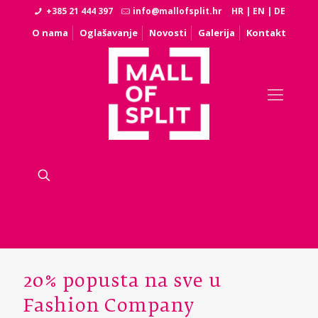
+385 21 444 397
info@mallofsplit.hr
HR
|
EN
|
DE
O nama
Oglašavanje
Novosti
Galerija
Kontakt
20% popusta na sve u
Fashion Company