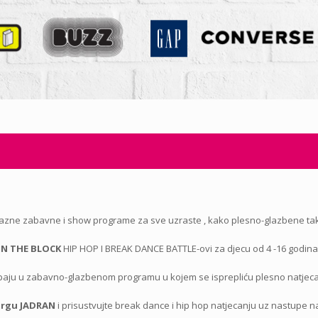
ra razne zabavne i show programe za sve uzraste , kako plesno-glazbene ta
ON THE BLOCK
HIP HOP I BREAK DANCE BATTLE-ovi za djecu od 4 -16 godina
upaju u zabavno-glazbenom programu u kojem se isprepliću plesno natjecan
 trgu JADRAN
i prisustvujte break dance i hip hop natjecanju uz nastupe n