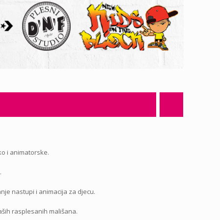
ko i animatorske.
.
je nastupi i animacija za djecu.
aših rasplesanih mališana.