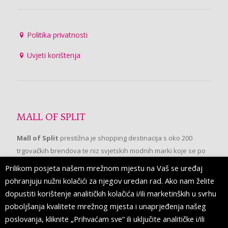
Politika privatnosti
Uvjeti korištenja
MALL OF SPLIT
Mall of Split
prestižna je shopping destinacija s oko 200
trgovačkih brendova te niz svjetskih modnih marki koje se po
prvi put pojavljuju u Splitu.
Prilikom posjeta našem mrežnom mjestu na Vaš se uređaj
pohranjuju nužni kolačići za njegov uredan rad. Ako nam želite
dopustiti korištenje analitičkih kolačića i/ili marketinških u svrhu
PRATITE NAS
poboljšanja kvalitete mrežnog mjesta i unaprjeđenja našeg
poslovanja, kliknite „Prihvaćam sve“ ili uključite analitičke i/ili