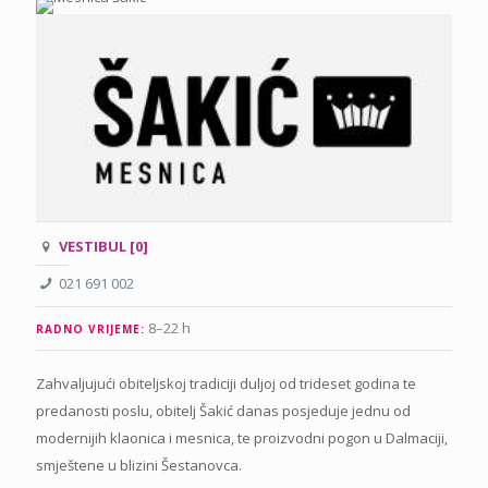
VESTIBUL [0]
021 691 002
8–22 h
RADNO VRIJEME:
Zahvaljujući obiteljskoj tradiciji duljoj od trideset godina te
predanosti poslu, obitelj Šakić danas posjeduje jednu od
modernijih klaonica i mesnica, te proizvodni pogon u Dalmaciji,
smještene u blizini Šestanovca.