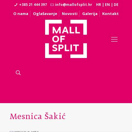
+385 21 444 397
info@mallofsplit.hr
HR
|
EN
|
DE
O nama
Oglašavanje
Novosti
Galerija
Kontakt
Mesnica Šakić