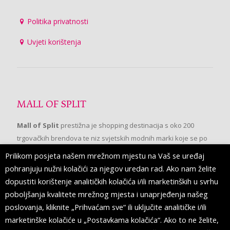
Politika privatnosti
Uvjeti korištenja
MALL OF SPLIT
Mall of Split
prestižna je shopping destinacija s oko 200
trgovačkih brendova te niz svjetskih modnih marki koje se po
prvi put pojavljuju u Splitu.
Prilikom posjeta našem mrežnom mjestu na Vaš se uređaj
pohranjuju nužni kolačići za njegov uredan rad. Ako nam želite
dopustiti korištenje analitičkih kolačića i/ili marketinških u svrhu
PRATITE NAS
poboljšanja kvalitete mrežnog mjesta i unaprjeđenja našeg
poslovanja, kliknite „Prihvaćam sve“ ili uključite analitičke i/ili
marketinške kolačiće u „Postavkama kolačića“. Ako to ne želite,