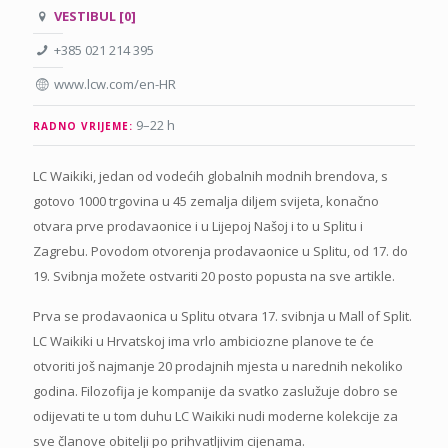
VESTIBUL [0]
+385 021 214 395
www.lcw.com/en-HR
9–22 h
RADNO VRIJEME:
LC Waikiki, jedan od vodećih globalnih modnih brendova, s
gotovo 1000 trgovina u 45 zemalja diljem svijeta, konačno
otvara prve prodavaonice i u Lijepoj Našoj i to u Splitu i
Zagrebu. Povodom otvorenja prodavaonice u Splitu, od 17. do
19. Svibnja možete ostvariti 20 posto popusta na sve artikle.
Prva se prodavaonica u Splitu otvara 17. svibnja u Mall of Split.
LC Waikiki u Hrvatskoj ima vrlo ambiciozne planove te će
otvoriti još najmanje 20 prodajnih mjesta u narednih nekoliko
godina. Filozofija je kompanije da svatko zaslužuje dobro se
odijevati te u tom duhu LC Waikiki nudi moderne kolekcije za
sve članove obitelji po prihvatljivim cijenama.