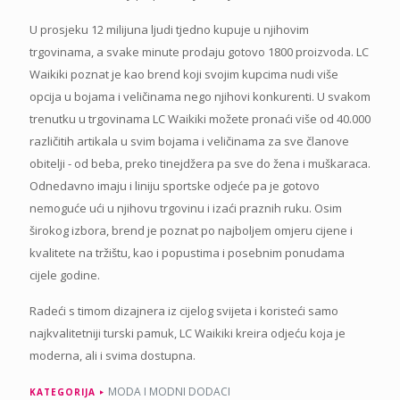
U prosjeku 12 milijuna ljudi tjedno kupuje u njihovim
trgovinama, a svake minute prodaju gotovo 1800 proizvoda. LC
Waikiki poznat je kao brend koji svojim kupcima nudi više
opcija u bojama i veličinama nego njihovi konkurenti. U svakom
trenutku u trgovinama LC Waikiki možete pronaći više od 40.000
različitih artikala u svim bojama i veličinama za sve članove
obitelji - od beba, preko tinejdžera pa sve do žena i muškaraca.
Odnedavno imaju i liniju sportske odjeće pa je gotovo
nemoguće ući u njihovu trgovinu i izaći praznih ruku. Osim
širokog izbora, brend je poznat po najboljem omjeru cijene i
kvalitete na tržištu, kao i popustima i posebnim ponudama
cijele godine.
Radeći s timom dizajnera iz cijelog svijeta i koristeći samo
najkvalitetniji turski pamuk, LC Waikiki kreira odjeću koja je
moderna, ali i svima dostupna.
MODA I MODNI DODACI
KATEGORIJA