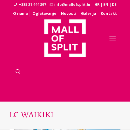
+385 21 444 397
info@mallofsplit.hr
HR
|
EN
|
DE
O nama
Oglašavanje
Novosti
Galerija
Kontakt
LC WAIKIKI