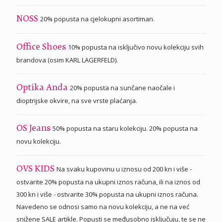
20% popusta na cjelokupni asortiman.
NOSS
10% popusta na isključivo novu kolekciju svih
Office Shoes
brandova (osim KARL LAGERFELD).
20% popusta na sunčane naočale i
Optika Anda
dioptrijske okvire, na sve vrste plaćanja.
50% popusta na staru kolekciju. 20% popusta na
OS Jeans
novu kolekciju.
Na svaku kupovinu u iznosu od 200 kn i više -
OVS KIDS
ostvarite 20% popusta na ukupni iznos računa, ili na iznos od
300 kn i više - ostvarite 30% popusta na ukupni iznos računa.
Navedeno se odnosi samo na novu kolekciju, a ne na već
snižene SALE artikle. Popusti se međusobno isključuju, te se ne