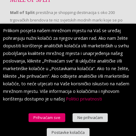
MALL OF SPLIT
Mall of Split
prestižna je shopping destinacija s oko 200
trgovačkih brendova te niz svjetskih modnih marki koje se po
prvi put pojavljuju u Splitu.
Prilikom posjeta našem mrežnom mjestu na Vaš se uređaj
pohranjuju nužni kolačići za njegov uredan rad. Ako nam želite
dopustiti korištenje analitičkih kolačića i/ili marketinških u svrhu
PRATITE NAS
poboljšanja kvalitete mrežnog mjesta i unaprjeđenja našeg
poslovanja, kliknite „Prihvaćam sve“ ili uključite analitičke i/ili
marketinške kolačiće u „Postavkama kolačića“. Ako to ne želite,
kliknite „Ne prihvaćam“. Ako odbijete analitičke i/ili marketinške
kolačiće, to neće utjecati na Vaše korisničko iskustvo na našem
mrežnom mjestu. Više informacija o kolačićima i njihovom
korištenju dostupno je u našoj
Politici privatnosti
Prihvaćam sve
Ne prihvaćam
© 2016 Mall of Split. All Rights Reserved.
Postavke kolačića