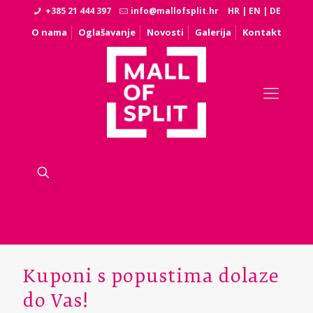
+385 21 444 397
info@mallofsplit.hr
HR
|
EN
|
DE
O nama
Oglašavanje
Novosti
Galerija
Kontakt
Kuponi s popustima dolaze
do Vas!