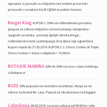
cijenama. Iz ponude su isključeni već sniženi proizvodi i
proizvodi s oznakom KLUB CIJENA te poklon bonovi.
KUPON 1: 20% na rođendansku proslavu
Burger King
(popust se odnosi isključivo na konzumaciju slavljenika i
njegovih uzvanika - ponuda dječjih obroka King Jr.,
rođendanska torta i participacija; broj djece nije ograničen).
Kupon vrijedi do 31.05.2019. KUPON 2: 2. Choco Cookie /ili Triple
Choco Cookie/ + Kava s mlijekom = 15,00 kn
20% do 50% na novu i staru kolekciju
BUTIQUE MARINA
u Butique-u!
20% popusta na nesniženi asortiman. Akcija se ne
BUZZ
odnosi na brand Mr. Lacy. Popust se obračunava na blagajni.
09.03.2019. za iznos računa od 99,90 kn i više
Calzedonia