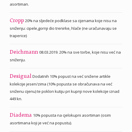
asortiman.
20% na sljedeće podklase sa cijenama koje nisu na
Cropp
sniženju: cipele,gornji dio trenirke, hlače (ne uračunavaju se
traperice)
08.03.2019. 20% na sve torbe, koje nisu već na
Deichmann
sniženju.
Dodatnih 10% popust na već snižene artikle
Desigual
kolekcije jesen/zima (10% popusta se obračunava na već
sniženu cijenu) te poklon kutiju pri kupnji nove kolekcije iznad
449 kn.
10% popusta na cjelokupni asortiman (osim
Diadema
asortimana koji je već na popustu).