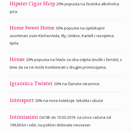
20% popusta na žestoka alkoholna
Hipster Cigar Shop
pića.
30% popusta na cijelokupni
Home Sweet Home
asortiman osim KitchenAida, Illy, Umbre, Kartell i rasvijetna
tijela.
20% popusta na hlače za oba odjela (muški i ženski), s
House
time da se ne može kombinirati s drugim promocijama.
20% na članske iskaznice.
Igraonica Twister
20% na nove kolekcije tekstila i obuće
Intersport
Od 08. do 10.03.2019. za iznos računa od
Intimissimi
199,00 kn i više, na poklon dobivate nesseser.