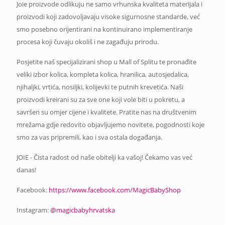
Joie proizvode odlikuju ne samo vrhunska kvaliteta materijala i
proizvodi koji zadovoljavaju visoke sigurnosne standarde, već
smo posebno orijentirani na kontinuirano implementiranje
procesa koji čuvaju okoliš i ne zagađuju prirodu.
Posjetite naš specijalizirani shop u Mall of Splitu te pronađite
veliki izbor kolica, kompleta kolica, hranilica, autosjedalica,
njihaljki, vrtića, nosiljki, kolijevki te putnih krevetića. Naši
proizvodi kreirani su za sve one koji vole biti u pokretu, a
savršen su omjer cijene i kvalitete. Pratite nas na društvenim
mrežama gdje redovito objavljujemo novitete, pogodnosti koje
smo za vas pripremili, kao i sva ostala događanja.
JOIE - Čista radost od naše obitelji ka vašoj! Čekamo vas već
danas!
Facebook:
https://www.facebook.com/MagicBabyShop
Instagram:
@magicbabyhrvatska