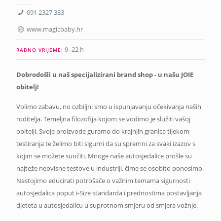
091 2327 383
www.magicbaby.hr
9–22 h
RADNO VRIJEME:
Dobrodošli u naš specijalizirani brand shop - u našu JOIE
obitelj!
Volimo zabavu, no ozbiljni smo u ispunjavanju očekivanja naših
roditelja. Temeljna filozofija kojom se vodimo je služiti vašoj
obitelji. Svoje proizvode guramo do krajnjih granica tijekom
testiranja te želimo biti sigurni da su spremni za svaki izazov s
kojim se možete suočiti. Mnoge naše autosjedalice prošle su
najteže neovisne testove u industriji, čime se osobito ponosimo.
Nastojimo educirati potrošače o važnim temama sigurnosti
autosjedalica poput i-Size standarda i prednostima postavljanja
djeteta u autosjedalicu u suprotnom smjeru od smjera vožnje.