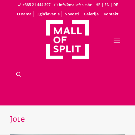
+385 21 444 397
info@mallofsplit.hr
HR
|
EN
|
DE
O nama
Oglašavanje
Novosti
Galerija
Kontakt
Joie