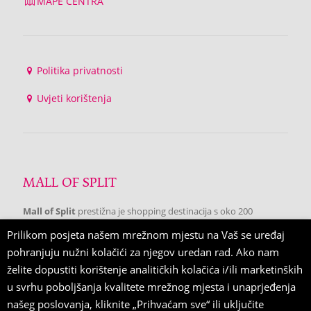
MAPE CENTRA
Politika privatnosti
Uvjeti korištenja
MALL OF SPLIT
Mall of Split
prestižna je shopping destinacija s oko 200
trgovačkih brendova te niz svjetskih modnih marki koje se po
Prilikom posjeta našem mrežnom mjestu na Vaš se uređaj
prvi put pojavljuju u Splitu.
pohranjuju nužni kolačići za njegov uredan rad. Ako nam
želite dopustiti korištenje analitičkih kolačića i/ili marketinških
u svrhu poboljšanja kvalitete mrežnog mjesta i unaprjeđenja
PRATITE NAS
našeg poslovanja, kliknite „Prihvaćam sve“ ili uključite