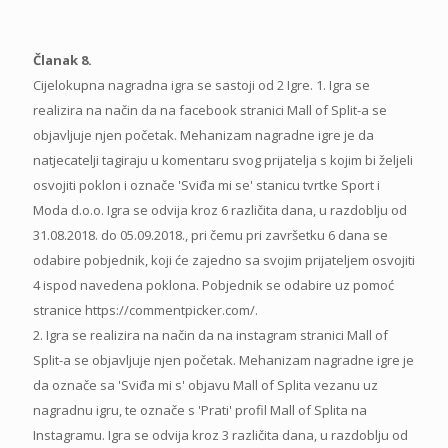
Članak 8.
Cijelokupna nagradna igra se sastoji od 2 Igre. 1. Igra se
realizira na način da na facebook stranici Mall of Split-a se
objavljuje njen početak. Mehanizam nagradne igre je da
natjecatelji tagiraju u komentaru svog prijatelja s kojim bi željeli
osvojiti poklon i označe 'Sviđa mi se' stanicu tvrtke Sport i
Moda d.o.o. Igra se odvija kroz 6 različita dana, u razdoblju od
31.08.2018. do 05.09.2018., pri čemu pri završetku 6 dana se
odabire pobjednik, koji će zajedno sa svojim prijateljem osvojiti
4 ispod navedena poklona. Pobjednik se odabire uz pomoć
stranice https://commentpicker.com/.
2. Igra se realizira na način da na instagram stranici Mall of
Split-a se objavljuje njen početak. Mehanizam nagradne igre je
da označe sa 'Sviđa mi s' objavu Mall of Splita vezanu uz
nagradnu igru, te označe s 'Prati' profil Mall of Splita na
Instagramu. Igra se odvija kroz 3 različita dana, u razdoblju od