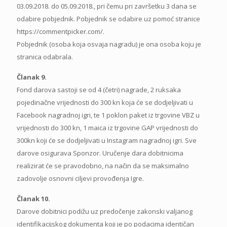
03.09.2018. do 05.09.2018., pri čemu pri završetku 3 dana se
odabire pobjednik. Pobjednik se odabire uz pomoć stranice
https://commentpicker.com/.
Pobjednik (osoba koja osvaja nagradu) je ona osoba koju je
stranica odabrala.
Članak 9.
Fond darova sastoji se od 4 (četri) nagrade, 2 ruksaka
pojedinačne vrijednosti do 300 kn koja će se dodjeljivati u
Facebook nagradnoj igri, te 1 poklon paket iz trgovine VBZ u
vrijednosti do 300 kn, 1 maica iz trgovine GAP vrijednosti do
300kn koji će se dodjeljivati u Instagram nagradnoj igri. Sve
darove osigurava Sponzor. Uručenje dara dobitnicima
realizirat će se pravodobno, na način da se maksimalno
zadovolje osnovni ciljevi provođenja Igre.
Članak 10.
Darove dobitnici podižu uz predočenje zakonski valjanog
identifikacijskog dokumenta koji je po podacima identičan