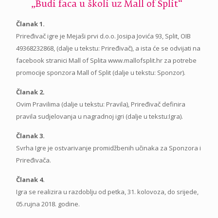
„Budi faca u školi uz Mall of Split“
Članak 1.
Priređivač igre je Mejaši prvi d.o.o. Josipa Jovića 93, Split, OIB
49368232868, (dalje u tekstu: Priređivač), a ista će se odvijati na
facebook stranici Mall of Splita www.mallofsplit.hr za potrebe
promocije sponzora Mall of Split (dalje u tekstu: Sponzor).
Članak 2.
Ovim Pravilima (dalje u tekstu: Pravila), Priređivač definira
pravila sudjelovanja u nagradnoj igri (dalje u tekstu:Igra).
Članak 3.
Svrha Igre je ostvarivanje promidžbenih učinaka za Sponzora i
Priređivača.
Članak 4.
Igra se realizira u razdoblju od petka, 31. kolovoza, do srijede,
05.rujna 2018. godine.