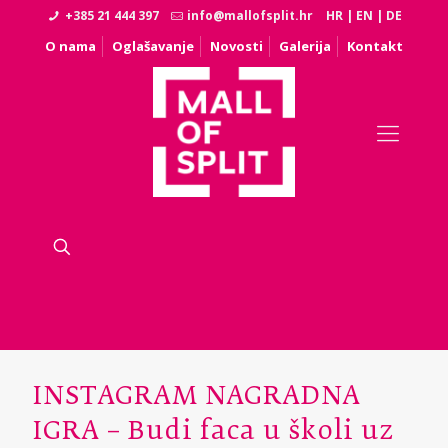
+385 21 444 397
info@mallofsplit.hr
HR
|
EN
|
DE
O nama
Oglašavanje
Novosti
Galerija
Kontakt
INSTAGRAM NAGRADNA
IGRA – Budi faca u školi uz