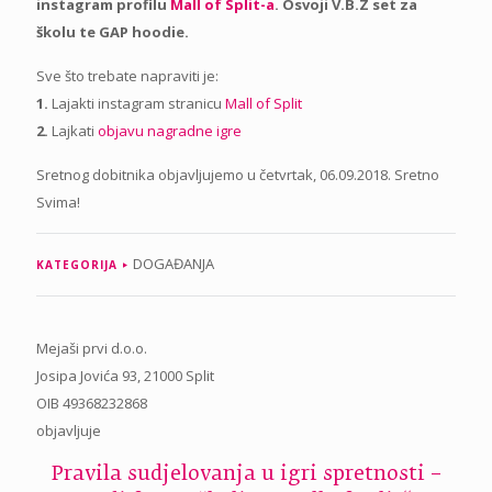
instagram profilu
Mall of Split-a
. Osvoji V.B.Z set za
školu te GAP hoodie.
Sve što trebate napraviti je:
1.
Lajakti instagram stranicu
Mall of Split
2.
Lajkati
objavu nagradne igre
Sretnog dobitnika objavljujemo u četvrtak, 06.09.2018. Sretno
Svima!
DOGAĐANJA
KATEGORIJA
Mejaši prvi d.o.o.
Josipa Jovića 93, 21000 Split
OIB 49368232868
objavljuje
Pravila sudjelovanja u igri spretnosti –