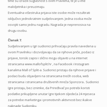
time su izrazili suglasnost s ovim Pravilima, te je u ime
maloljetnika i preuzimaju.
Eventualna višestruka prijava iste osobe može rezultirati
isključivo jednokratnim sudjelovanjem. Jedna osoba može
osvojiti samo jednu nagradu. Nagrada je neprenosiva na
drugu osobu.
Članak 7.
Sudjelovanjem u Igri sudionici prihvaćaju pravila navedena u
ovom Pravilniku i dozvoljavaju da se njihove priče, podaci iz
prijave, tonski zapisi i slično mogu objaviti u na internet
stranicama www.mallofsplit.hr , na Facebook i Instagram
kanalima Mall of Split-a. Sudionici pristaju da njihove prijave i
podaci budu objavljeni na stranicama trećih osoba, web
stranicama i stranicama društvenih mreža Sponzora.. Sudionici
Igre pristaju, bez iznimke, da Priređivač po potrebi koristi
podatke prikupljene unutar Igre tijekom sljedeća 24 mjeseca
za potrebe marketinga i promotivnih aktivnosti bez ikakve
naknade Sudioniku.