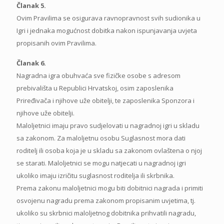
Članak 5.
Ovim Pravilima se osigurava ravnopravnost svih sudionika u
Igri i jednaka mogućnost dobitka nakon ispunjavanja uvjeta
propisanih ovim Pravilima.
Članak 6.
Nagradna igra obuhvaća sve fizičke osobe s adresom
prebivališta u Republici Hrvatskoj, osim zaposlenika
Priređivača i njihove uže obitelji, te zaposlenika Sponzora i
njihove uže obitelji.
Maloljetnici imaju pravo sudjelovati u nagradnoj igri u skladu
sa zakonom. Za maloljetnu osobu Suglasnost mora dati
roditelj ili osoba koja je u skladu sa zakonom ovlaštena o njoj
se starati. Maloljetnici se mogu natjecati u nagradnoj igri
ukoliko imaju izričitu suglasnost roditelja ili skrbnika.
Prema zakonu maloljetnici mogu biti dobitnici nagrada i primiti
osvojenu nagradu prema zakonom propisanim uvjetima, tj.
ukoliko su skrbnici maloljetnog dobitnika prihvatili nagradu,