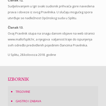
Članak 12.
Sudjelovanjem u Igri svaki sudionik prihvaća gore navedena
prava i obveze iz ovog Pravilnika. U slučaju mogućeg spora
utvrđuje se nadležnost Općinskog suda u Splitu.
Članak 13.
Ovaj Pravilnik stupa na snagu danom objave na web stranici
www.mallofsplit.hr, a njegova valjanost traje do ispunjenja
svih odredbi predviđenih pojedinim člancima Pravilnika.
U Splitu, 28.kolovoza 2018. godine
IZBORNIK
TRGOVINE
GASTRO I ZABAVA