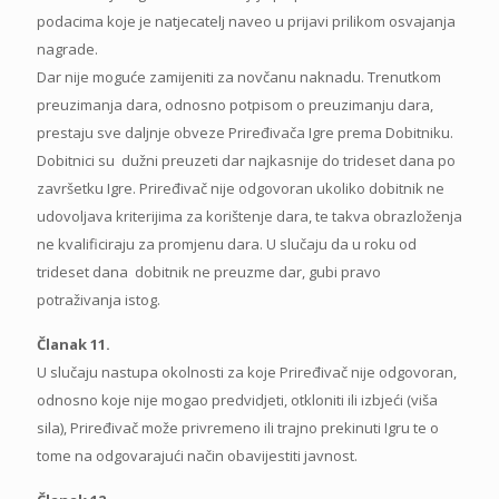
podacima koje je natjecatelj naveo u prijavi prilikom osvajanja
nagrade.
Dar nije moguće zamijeniti za novčanu naknadu. Trenutkom
preuzimanja dara, odnosno potpisom o preuzimanju dara,
prestaju sve daljnje obveze Priređivača Igre prema Dobitniku.
Dobitnici su dužni preuzeti dar najkasnije do trideset dana po
završetku Igre. Priređivač nije odgovoran ukoliko dobitnik ne
udovoljava kriterijima za korištenje dara, te takva obrazloženja
ne kvalificiraju za promjenu dara. U slučaju da u roku od
trideset dana dobitnik ne preuzme dar, gubi pravo
potraživanja istog.
Članak 11.
U slučaju nastupa okolnosti za koje Priređivač nije odgovoran,
odnosno koje nije mogao predvidjeti, otkloniti ili izbjeći (viša
sila), Priređivač može privremeno ili trajno prekinuti Igru te o
tome na odgovarajući način obavijestiti javnost.