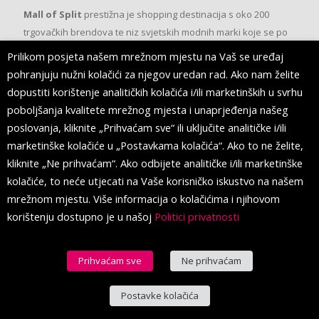
Mall of Split
prestižna je shopping destinacija s oko 200
trgovačkih brendova te niz svjetskih modnih marki koje se po
prvi put pojavljuju u Splitu.
Prilikom posjeta našem mrežnom mjestu na Vaš se uređaj
pohranjuju nužni kolačići za njegov uredan rad. Ako nam želite
dopustiti korištenje analitičkih kolačića i/ili marketinških u svrhu
PRATITE NAS
poboljšanja kvalitete mrežnog mjesta i unaprjeđenja našeg
poslovanja, kliknite „Prihvaćam sve“ ili uključite analitičke i/ili
marketinške kolačiće u „Postavkama kolačića“. Ako to ne želite,
kliknite „Ne prihvaćam“. Ako odbijete analitičke i/ili marketinške
kolačiće, to neće utjecati na Vaše korisničko iskustvo na našem
mrežnom mjestu. Više informacija o kolačićima i njihovom
korištenju dostupno je u našoj
Politici privatnosti
Prihvaćam sve
Ne prihvaćam
© 2016 Mall of Split. All Rights Reserved.
Postavke kolačića
Hrvatski