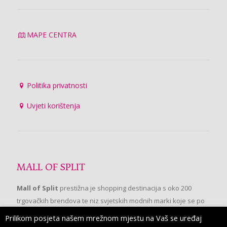
MAPE CENTRA
Politika privatnosti
Uvjeti korištenja
MALL OF SPLIT
Mall of Split
prestižna je shopping destinacija s oko 200
trgovačkih brendova te niz svjetskih modnih marki koje se po
prvi put pojavljuju u Splitu.
Prilikom posjeta našem mrežnom mjestu na Vaš se uređaj