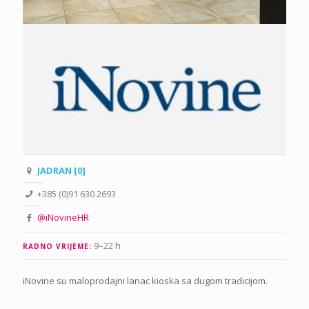
JADRAN [0]
+385 (0)91 630 2693
@iNovineHR
9–22 h
RADNO VRIJEME:
iNovine su maloprodajni lanac kioska sa dugom tradicijom.