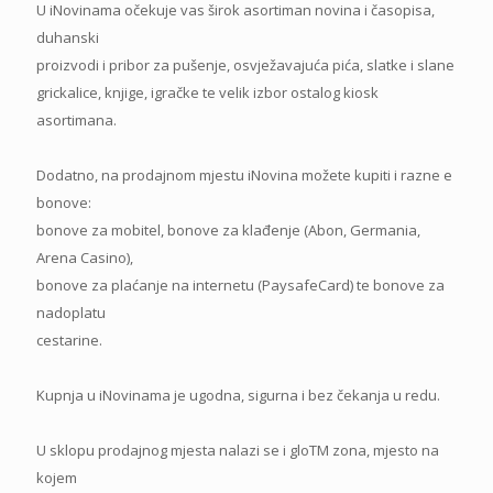
U iNovinama očekuje vas širok asortiman novina i časopisa,
duhanski
proizvodi i pribor za pušenje, osvježavajuća pića, slatke i slane
grickalice, knjige, igračke te velik izbor ostalog kiosk
asortimana.
Dodatno, na prodajnom mjestu iNovina možete kupiti i razne e
bonove:
bonove za mobitel, bonove za klađenje (Abon, Germania,
Arena Casino),
bonove za plaćanje na internetu (PaysafeCard) te bonove za
nadoplatu
cestarine.
Kupnja u iNovinama je ugodna, sigurna i bez čekanja u redu.
U sklopu prodajnog mjesta nalazi se i gloTM zona, mjesto na
kojem