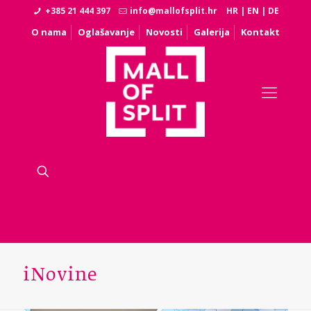
+385 21 444 397
info@mallofsplit.hr
HR
|
EN
|
DE
O nama
Oglašavanje
Novosti
Galerija
Kontakt
iNovine