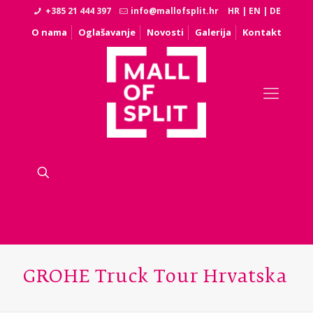
+385 21 444 397
info@mallofsplit.hr
HR
|
EN
|
DE
O nama
Oglašavanje
Novosti
Galerija
Kontakt
GROHE Truck Tour Hrvatska