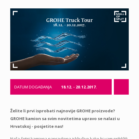
DATUM DOGAĐANJA
18.12. - 20.12.2017.
Želite li prvi isprobati najnovije GROHE proizvode?
GROHE kamion sa svim novitetima upravo se nalazi u
Hrvatskoj - posjetite nas!
Naša četiri kamiona napravljena isključivo kako bi vam približili