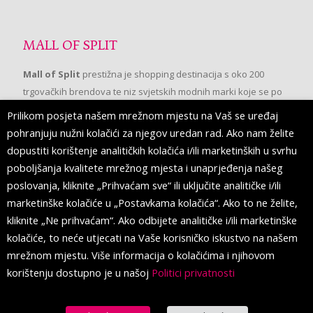
MALL OF SPLIT
Mall of Split
prestižna je shopping destinacija s oko 200
trgovačkih brendova te niz svjetskih modnih marki koje se po
prvi put pojavljuju u Splitu.
Prilikom posjeta našem mrežnom mjestu na Vaš se uređaj
pohranjuju nužni kolačići za njegov uredan rad. Ako nam želite
dopustiti korištenje analitičkih kolačića i/ili marketinških u svrhu
PRATITE NAS
poboljšanja kvalitete mrežnog mjesta i unaprjeđenja našeg
poslovanja, kliknite „Prihvaćam sve“ ili uključite analitičke i/ili
marketinške kolačiće u „Postavkama kolačića“. Ako to ne želite,
kliknite „Ne prihvaćam“. Ako odbijete analitičke i/ili marketinške
kolačiće, to neće utjecati na Vaše korisničko iskustvo na našem
mrežnom mjestu. Više informacija o kolačićima i njihovom
korištenju dostupno je u našoj
Politici privatnosti