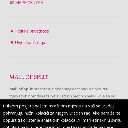
MAPE CENTRA
Politika privatnosti
Uvjeti korištenja
MALL OF SPLIT
Mall of Split
prestižna je shopping destinacija s oko 200
trgovačkih brendova te niz svjetskih modnih marki koje se po
prvi put pojavljuju u Splitu.
Prilikom posjeta našem mrežnom mjestu na Vaš se uređaj
pohranjuju nužni kolačići za njegov uredan rad. Ako nam želite
dopustiti korištenje analitičkih kolačića i/ili marketinških u svrhu
PRATITE NAS
poboljšanja kvalitete mrežnog mjesta i unaprjeđenja našeg