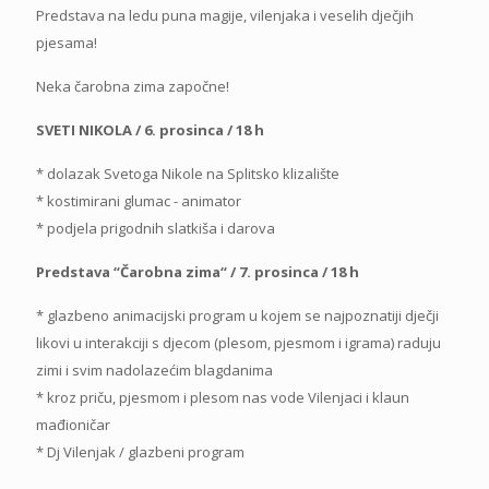
Predstava na ledu puna magije, vilenjaka i veselih dječjih
pjesama!
Neka čarobna zima započne!
SVETI NIKOLA / 6. prosinca / 18 h
* dolazak Svetoga Nikole na Splitsko klizalište
* kostimirani glumac - animator
* podjela prigodnih slatkiša i darova
Predstava “Čarobna zima“ / 7. prosinca / 18 h
* glazbeno animacijski program u kojem se najpoznatiji dječji
likovi u interakciji s djecom (plesom, pjesmom i igrama) raduju
zimi i svim nadolazećim blagdanima
* kroz priču, pjesmom i plesom nas vode Vilenjaci i klaun
mađioničar
* Dj Vilenjak / glazbeni program