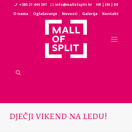
+385 21 444 397
info@mallofsplit.hr
HR
|
EN
|
DE
O nama
Oglašavanje
Novosti
Galerija
Kontakt
DJEČJI VIKEND NA LEDU!