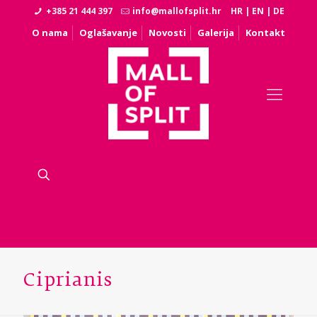
+385 21 444 397
info@mallofsplit.hr
HR
|
EN
|
DE
O nama
Oglašavanje
Novosti
Galerija
Kontakt
Ciprianis