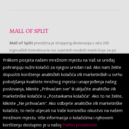
MALL OF SPLIT
Mall of Split
prestižna je shopping destinacija s oko 200
trgovačkih brendova te niz svjetskih modnih marki koje se po
prvi put pojavljuju u Splitu.
Prilikom posjeta našem mrežnom mjestu na Vaš se uređaj
pohranjuju nužni kolačići za njegov uredan rad. Ako nam želite
dopustiti korištenje analitičkih kolačića i/ili marketinških u svrhu
PRATITE NAS
poboljšanja kvalitete mrežnog mjesta i unaprjeđenja našeg
poslovanja, kliknite „Prihvaćam sve“ ili uključite analitičke i/ili
marketinške kolačiće u „Postavkama kolačića“. Ako to ne želite,
kliknite „Ne prihvaćam“. Ako odbijete analitičke i/ili marketinške
kolačiće, to neće utjecati na Vaše korisničko iskustvo na našem
mrežnom mjestu. Više informacija o kolačićima i njihovom
korištenju dostupno je u našoj
Politici privatnosti