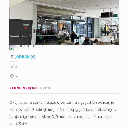
JADRAN [0]
x
x
9–22 h
RADNO VRIJEME:
Ovaj kafić na samom ulazu u centar na trgu Jadran odličan je
izbor za sve. Roditelji mogu uživati ispijajući kavu dok se djeca
igraju u igraonici, dok pušači mogu kavu popiti u miru u dijelu
za pušače.