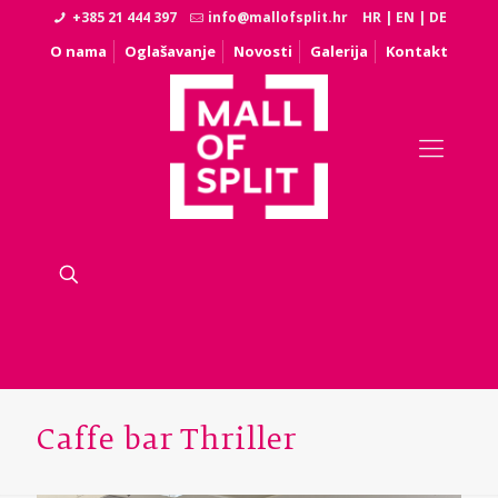
+385 21 444 397
info@mallofsplit.hr
HR
|
EN
|
DE
O nama
Oglašavanje
Novosti
Galerija
Kontakt
Caffe bar Thriller