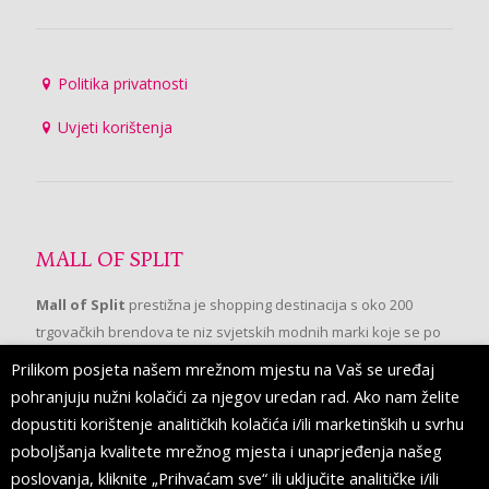
Politika privatnosti
Uvjeti korištenja
MALL OF SPLIT
Mall of Split
prestižna je shopping destinacija s oko 200
trgovačkih brendova te niz svjetskih modnih marki koje se po
prvi put pojavljuju u Splitu.
Prilikom posjeta našem mrežnom mjestu na Vaš se uređaj
pohranjuju nužni kolačići za njegov uredan rad. Ako nam želite
dopustiti korištenje analitičkih kolačića i/ili marketinških u svrhu
PRATITE NAS
poboljšanja kvalitete mrežnog mjesta i unaprjeđenja našeg
poslovanja, kliknite „Prihvaćam sve“ ili uključite analitičke i/ili