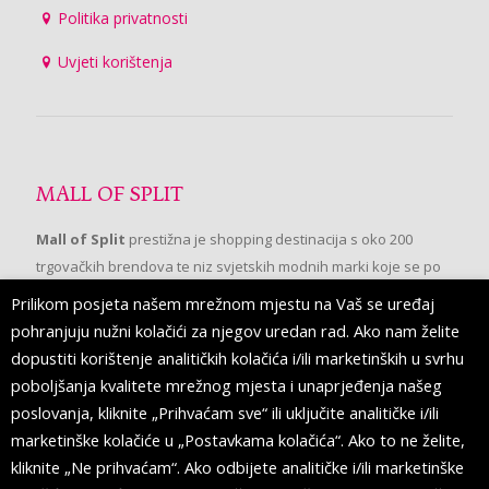
Politika privatnosti
Uvjeti korištenja
MALL OF SPLIT
Mall of Split
prestižna je shopping destinacija s oko 200
trgovačkih brendova te niz svjetskih modnih marki koje se po
prvi put pojavljuju u Splitu.
Prilikom posjeta našem mrežnom mjestu na Vaš se uređaj
pohranjuju nužni kolačići za njegov uredan rad. Ako nam želite
dopustiti korištenje analitičkih kolačića i/ili marketinških u svrhu
PRATITE NAS
poboljšanja kvalitete mrežnog mjesta i unaprjeđenja našeg
poslovanja, kliknite „Prihvaćam sve“ ili uključite analitičke i/ili
marketinške kolačiće u „Postavkama kolačića“. Ako to ne želite,
kliknite „Ne prihvaćam“. Ako odbijete analitičke i/ili marketinške