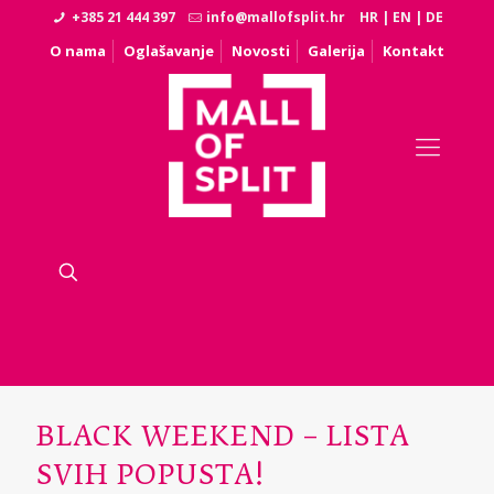
+385 21 444 397
info@mallofsplit.hr
HR
|
EN
|
DE
O nama
Oglašavanje
Novosti
Galerija
Kontakt
BLACK WEEKEND – LISTA
SVIH POPUSTA!