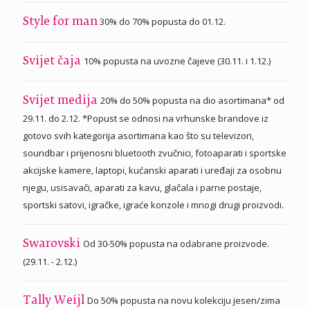
30% do 70% popusta do 01.12.
Style for man
10% popusta na uvozne čajeve (30.11. i 1.12.)
Svijet čaja
20% do 50% popusta na dio asortimana* od
Svijet medija
29.11. do 2.12. *Popust se odnosi na vrhunske brandove iz
gotovo svih kategorija asortimana kao što su televizori,
soundbar i prijenosni bluetooth zvučnici, fotoaparati i sportske
akcijske kamere, laptopi, kućanski aparati i uređaji za osobnu
njegu, usisavači, aparati za kavu, glačala i parne postaje,
sportski satovi, igračke, igraće konzole i mnogi drugi proizvodi.
Od 30-50% popusta na odabrane proizvode.
Swarovski
(29.11. - 2.12.)
Do 50% popusta na novu kolekciju jesen/zima
Tally Weijl