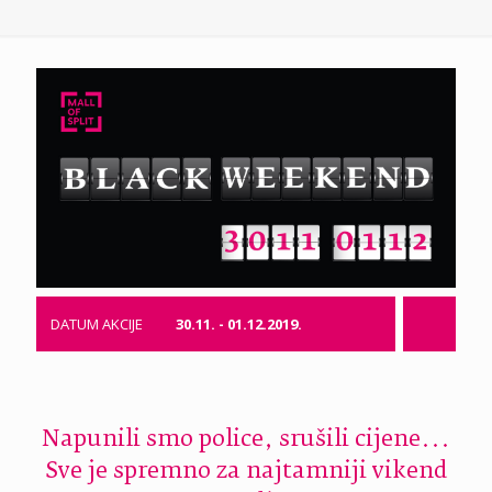
DATUM AKCIJE
30.11. - 01.12.2019.
Napunili smo police, srušili cijene...
Sve je spremno za najtamniji vikend