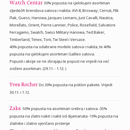
30% popusta na cjelokupni asortiman
Watch Centar
sljedećih brendova satova i nakita: AVI-8, Brosway, Cerruti, Flik
Flak, Guess, Hanowa, Jacques Lemans, Just Cavalli, Nautica,
Morellato, Orient, Pierre Lannier, Police, Rosefield, Salvatore
Ferragamo, Swatch, Swiss Military Hanowa, Ted Baker,
Timberland, Timex, Torii, Tw Steel i Versace.
40% popusta na odabrane modele satova i nakita, te 40%
popusta na cjelokupni asortiman Galileo satova.
Popusti i akcije se ne zbrajaju te popust ne vrijedi na već
sniženi asortiman. (29.11. - 1.12. )
Do 30% popusta na poklon pakete. Vrijedi
Yves Rocher
30.11. i 1.12.
-50% popusta na asortiman srebra i satova -35%
Zaks
popusta na zlatni nakit i nakit od dijamanata -10% popusta na
zlatnike i zlatno vjenčano prstenje