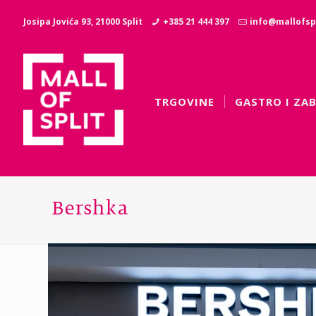
Josipa Jovića 93, 21000 Split
+385 21 444 397
info@mallofspl
TRGOVINE
GASTRO I ZA
Bershka