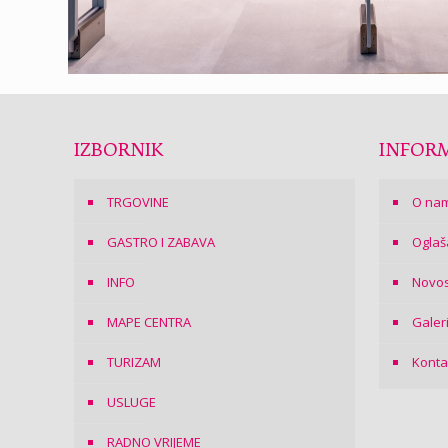
IZBORNIK
INFORM
TRGOVINE
O na
GASTRO I ZABAVA
Oglaš
INFO
Novos
MAPE CENTRA
Galer
TURIZAM
Konta
USLUGE
RADNO VRIJEME