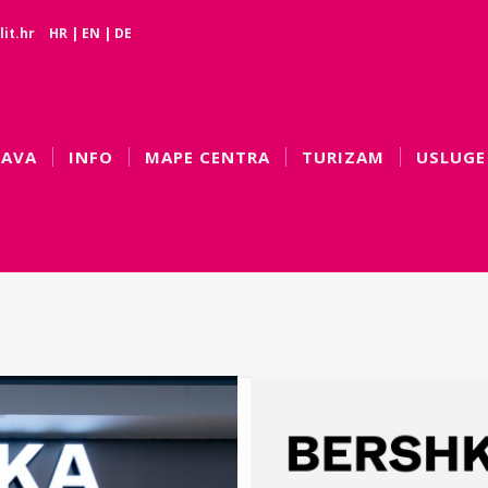
it.hr
HR
|
EN
|
DE
BAVA
INFO
MAPE CENTRA
TURIZAM
USLUGE