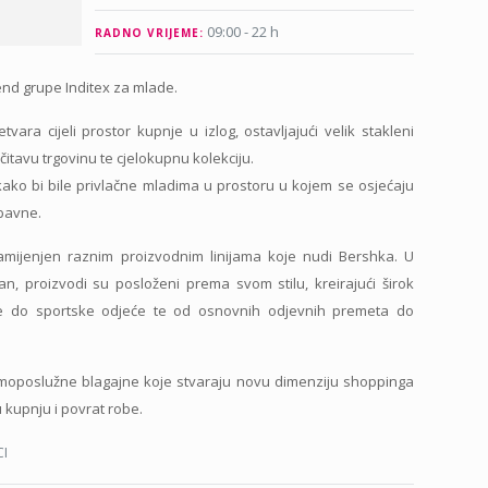
09:00 - 22 h
RADNO VRIJEME:
end grupe Inditex za mlade.
vara cijeli prostor kupnje u izlog, ostavljajući velik stakleni
čitavu trgovinu te cjelokupnu kolekciju.
kako bi bile privlačne mladima u prostoru u kojem se osjećaju
abavne.
mijenjen raznim proizvodnim linijama koje nudi Bershka. U
, proizvodi su posloženi prema svom stilu, kreirajući širok
e do sportske odjeće te od osnovnih odjevnih premeta do
moposlužne blagajne koje stvaraju novu dimenziju shoppinga
kupnju i povrat robe.
I