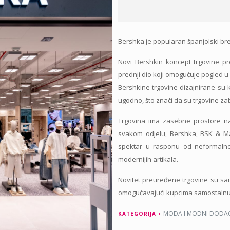
Bershka je popularan španjolski br
Novi Bershkin koncept trgovine pret
prednji dio koji omogućuje pogled u 
Bershkine trgovine dizajnirane su 
ugodno, što znači da su trgovine z
Trgovina ima zasebne prostore na
svakom odjelu, Bershka, BSK & Man
spektar u rasponu od neformaln
modernijih artikala.
Novitet preuređene trgovine su sa
omogućavajući kupcima samostalnu 
MODA I MODNI DODAC
KATEGORIJA