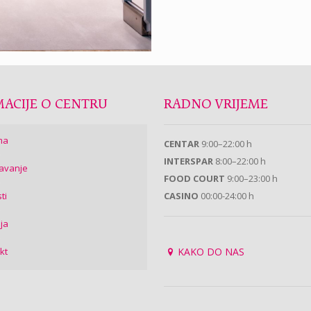
ACIJE O CENTRU
RADNO VRIJEME
ma
CENTAR
9:00–22:00 h
INTERSPAR
8:00–22:00 h
avanje
FOOD COURT
9:00–23:00 h
ti
CASINO
00:00-24:00 h
ija
kt
KAKO DO NAS