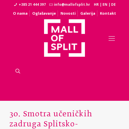
+385 21 444 397
info@mallofsplit.hr
HR
|
EN
|
DE
O nama
Oglašavanje
Novosti
Galerija
Kontakt
30. Smotra učeničkih
zadruga Splitsko-