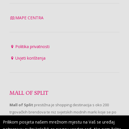
MAPE CENTRA
Politika privatnosti
Uvjeti korištenja
MALL OF SPLIT
Mall of Split
prestižna je shopping destinacija s oko 200
trgovačkih brendova te niz svjetskih modnih marki koje se po
prvi put pojavljuju u Splitu.
Prilikom posjeta našem mrežnom mjestu na Vaš se uređaj