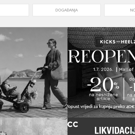
E
DOGAĐANJA
NO