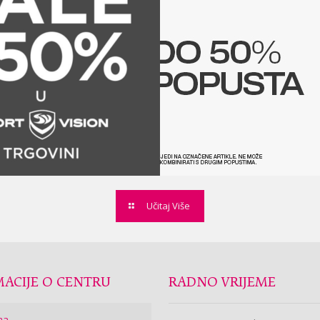
Učitaj Više
ACIJE O CENTRU
RADNO VRIJEME
ma