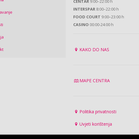
CENTAR
9:00–22:00 h
INTERSPAR
8:00–22:00 h
avanje
FOOD COURT
9:00–23:00 h
ti
CASINO
00:00-24:00 h
ija
kt
KAKO DO NAS
MAPE CENTRA
Politika privatnosti
Uvjeti korištenja