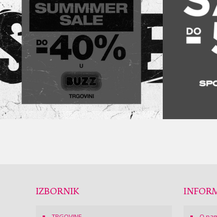
IZBORNIK
INFORM
TRGOVINE
O na