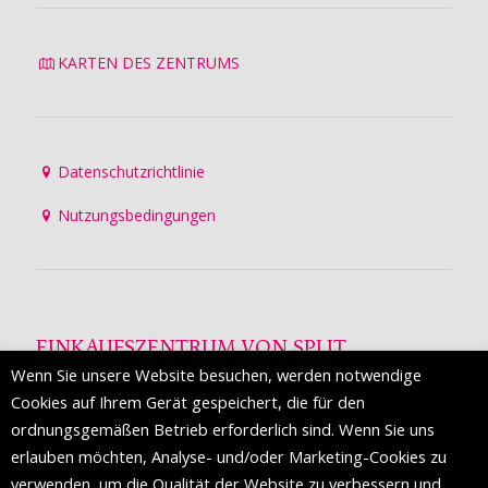
KARTEN DES ZENTRUMS
Datenschutzrichtlinie
Nutzungsbedingungen
EINKAUFSZENTRUM VON SPLIT
Wenn Sie unsere Website besuchen, werden notwendige
Die Mall of Split
ist ein prestigeträchtiges Einkaufsziel mit
Cookies auf Ihrem Gerät gespeichert, die für den
etwa 200 Einzelhandelsmarken und einer Reihe von
ordnungsgemäßen Betrieb erforderlich sind. Wenn Sie uns
Weltmodemarken, die zum ersten Mal in Split erscheinen.
erlauben möchten, Analyse- und/oder Marketing-Cookies zu
verwenden, um die Qualität der Website zu verbessern und