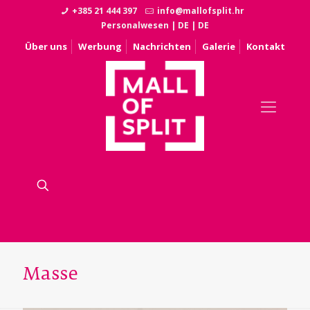
+385 21 444 397
info@mallofsplit.hr
Personalwesen
|
DE
|
DE
Über uns
Werbung
Nachrichten
Galerie
Kontakt
Masse