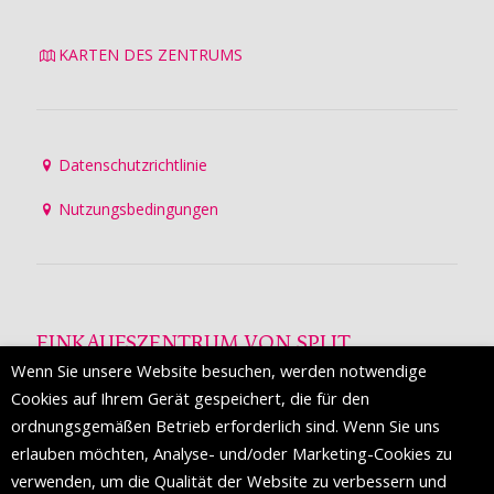
KARTEN DES ZENTRUMS
Datenschutzrichtlinie
Nutzungsbedingungen
EINKAUFSZENTRUM VON SPLIT
Wenn Sie unsere Website besuchen, werden notwendige
Die Mall of Split
ist ein prestigeträchtiges Einkaufsziel mit
Cookies auf Ihrem Gerät gespeichert, die für den
etwa 200 Einzelhandelsmarken und einer Reihe von
ordnungsgemäßen Betrieb erforderlich sind. Wenn Sie uns
Weltmodemarken, die zum ersten Mal in Split erscheinen.
erlauben möchten, Analyse- und/oder Marketing-Cookies zu
verwenden, um die Qualität der Website zu verbessern und