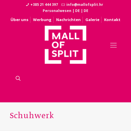
+385 21 444 397
info@mallofsplit.hr
Personalwesen
|
DE
|
DE
Über uns
Werbung
Nachrichten
Galerie
Kontakt
Schuhwerk